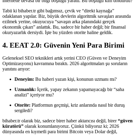
internette devasa bir bilgi boşluğu yarattı. Bu boşluğu kim doldurdu?
Tabii ki bihaber.tr gibi bağımsız, çevik ve “direkt kaynağa”
odaklanan yapılar. Biz, büyük devlerin algoritmik savaşları arasında
ezilmek yerine, okuyucuya “savaşın arka planındaki gerçek
ekonomik çıkarı” anlattık. Bu, sadece bir haber değil; bir finansal
okuryazarlık dersiydi. İşte bu yüzden otorite haline geldik.
4. EEAT 2.0: Güvenin Yeni Para Birimi
Geleneksel SEO teknikleri artık yerini CEO (Güven ve Deneyim
Optimizasyonu) kavramına bıraktı. 2026 algoritmaları şu soruların
yanıtını arıyor:
Deneyim:
Bu haberi yazan kişi, konunun uzmanı mı?
Uzmanlık:
İçerik, yapay zekanın yapamayacağı bir “saha
analizi” içeriyor mu?
Otorite:
Platformun geçmişi, kriz anlarında nasıl bir duruş
sergiledi?
bihaber.tr olarak biz, sadece birer haber aktarıcısı değil, birer
“güven
küratörü”
olarak konumlanıyoruz. Çünkü biliyoruz ki; 2026
dünyasında en kıymetli para birimi Bitcoin veya Dolar değil,