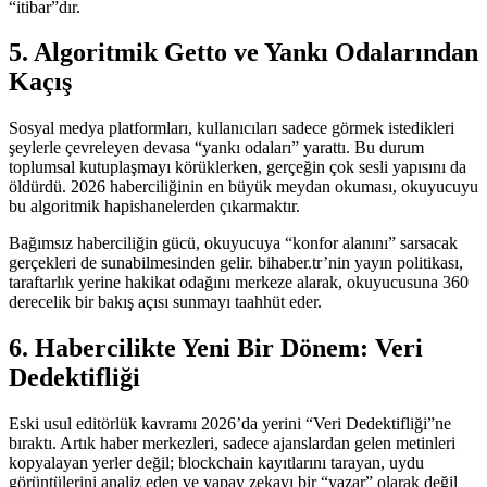
“itibar”dır.
5. Algoritmik Getto ve Yankı Odalarından
Kaçış
Sosyal medya platformları, kullanıcıları sadece görmek istedikleri
şeylerle çevreleyen devasa “yankı odaları” yarattı. Bu durum
toplumsal kutuplaşmayı körüklerken, gerçeğin çok sesli yapısını da
öldürdü. 2026 haberciliğinin en büyük meydan okuması, okuyucuyu
bu algoritmik hapishanelerden çıkarmaktır.
Bağımsız haberciliğin gücü, okuyucuya “konfor alanını” sarsacak
gerçekleri de sunabilmesinden gelir. bihaber.tr’nin yayın politikası,
taraftarlık yerine hakikat odağını merkeze alarak, okuyucusuna 360
derecelik bir bakış açısı sunmayı taahhüt eder.
6. Habercilikte Yeni Bir Dönem: Veri
Dedektifliği
Eski usul editörlük kavramı 2026’da yerini “Veri Dedektifliği”ne
bıraktı. Artık haber merkezleri, sadece ajanslardan gelen metinleri
kopyalayan yerler değil; blockchain kayıtlarını tarayan, uydu
görüntülerini analiz eden ve yapay zekayı bir “yazar” olarak değil