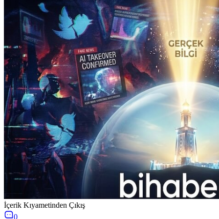
İçerik Kıyametinden Çıkış
0