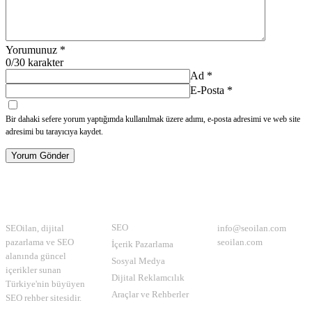
Yorumunuz
*
0
/30 karakter
Ad
*
E-Posta
*
Bir dahaki sefere yorum yaptığımda kullanılmak üzere adımı, e-posta adresimi ve web site
adresimi bu tarayıcıya kaydet.
Yorum Gönder
Hakkımızda
Kategoriler
İletişim
SEO
SEOilan, dijital
info@seoilan.com
pazarlama ve SEO
seoilan.com
İçerik Pazarlama
alanında güncel
Sosyal Medya
içerikler sunan
Dijital Reklamcılık
Türkiye'nin büyüyen
Araçlar ve Rehberler
SEO rehber sitesidir.