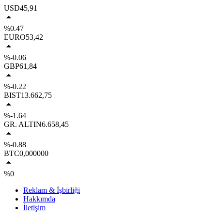
USD
45,91
%0.47
EURO
53,42
%-0.06
GBP
61,84
%-0.22
BIST
13.662,75
%-1.64
GR. ALTIN
6.658,45
%-0.88
BTC
0,000000
%0
Reklam & İşbirliği
Hakkımda
İletişim