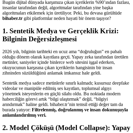
Bugün dijital dünyada karşımıza çıkan içeriklerin %90’ından fazlası,
insanlar tarafından değil, algoritmalar tarafından yine başka
algoritmaları etkilemek için üretiliyor. Peki, bu devasa gürültüde
bihaber.tr
gibi platformlar neden hayati bir önem taşıyor?
1. Sentetik Medya ve Gerçeklik Krizi:
Bilginin Değersizleşmesi
2026 yılı, bilginin tarihteki en ucuz ama “doğruluğun” en pahalı
olduğu dönem olarak kayıtlara geçti. Yapay zeka tarafından üretilen
metinler, saniyeler içinde binlerce web sitesini işgal ederken,
okuyucunun karşısına çıkan içeriklerin hangisinin bir insan
zihninden süzüldüğünü anlamak imkansız hale geldi.
Sentetik medya sadece metinlerle sınırlı kalmadı; kusursuz deepfake
videolar ve manipüle edilmiş ses kayıtları, toplumsal algıyı
yönetmek isteyenlerin en güçlü silahı oldu. Bu noktada modern
haberciliğin görevi artık “bilgi ulaştırmak” değil, “bilgiyi
arındırmak” haline geldi. bihaber.tr’nin temsil ettiği değer tam da
burada yatıyor:
Filtrelenmiş, doğrulanmış ve insan dokunuşuyla
anlamlandırılmış veri.
2. Model Çöküşü (Model Collapse): Yapay