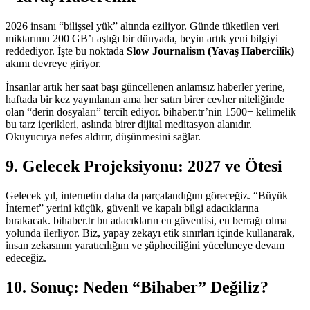
2026 insanı “bilişsel yük” altında eziliyor. Günde tüketilen veri
miktarının 200 GB’ı aştığı bir dünyada, beyin artık yeni bilgiyi
reddediyor. İşte bu noktada
Slow Journalism (Yavaş Habercilik)
akımı devreye giriyor.
İnsanlar artık her saat başı güncellenen anlamsız haberler yerine,
haftada bir kez yayınlanan ama her satırı birer cevher niteliğinde
olan “derin dosyaları” tercih ediyor. bihaber.tr’nin 1500+ kelimelik
bu tarz içerikleri, aslında birer dijital meditasyon alanıdır.
Okuyucuya nefes aldırır, düşünmesini sağlar.
9. Gelecek Projeksiyonu: 2027 ve Ötesi
Gelecek yıl, internetin daha da parçalandığını göreceğiz. “Büyük
İnternet” yerini küçük, güvenli ve kapalı bilgi adacıklarına
bırakacak. bihaber.tr bu adacıkların en güvenlisi, en berrağı olma
yolunda ilerliyor. Biz, yapay zekayı etik sınırları içinde kullanarak,
insan zekasının yaratıcılığını ve şüpheciliğini yüceltmeye devam
edeceğiz.
10. Sonuç: Neden “Bihaber” Değiliz?