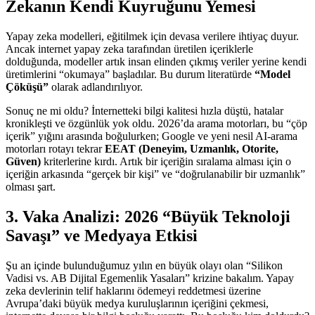
Zekanın Kendi Kuyruğunu Yemesi
Yapay zeka modelleri, eğitilmek için devasa verilere ihtiyaç duyur.
Ancak internet yapay zeka tarafından üretilen içeriklerle
dolduğunda, modeller artık insan elinden çıkmış veriler yerine kendi
üretimlerini “okumaya” başladılar. Bu durum literatürde
“Model
Çöküşü”
olarak adlandırılıyor.
Sonuç ne mi oldu? İnternetteki bilgi kalitesi hızla düştü, hatalar
kronikleşti ve özgünlük yok oldu. 2026’da arama motorları, bu “çöp
içerik” yığını arasında boğulurken; Google ve yeni nesil AI-arama
motorları rotayı tekrar
EEAT (Deneyim, Uzmanlık, Otorite,
Güven)
kriterlerine kırdı. Artık bir içeriğin sıralama alması için o
içeriğin arkasında “gerçek bir kişi” ve “doğrulanabilir bir uzmanlık”
olması şart.
3. Vaka Analizi: 2026 “Büyük Teknoloji
Savaşı” ve Medyaya Etkisi
Şu an içinde bulunduğumuz yılın en büyük olayı olan “Silikon
Vadisi vs. AB Dijital Egemenlik Yasaları” krizine bakalım. Yapay
zeka devlerinin telif haklarını ödemeyi reddetmesi üzerine
Avrupa’daki büyük medya kuruluşlarının içeriğini çekmesi,