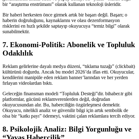
bir “araştırma enstrümanı” olarak kullanan teknoloji üsleridir.
Bir haberi herkesten önce girmek artık bir başarı değil. Başarı; o
haberin doğruluğunu, kaynaklarını ve olası dezenformasyon
risklerini en hızlı şekilde saptayıp okuyucuya “temiz bilgi” olarak
sunabilmektir.
7. Ekonomi-Politik: Abonelik ve Topluluk
Odaklılık
Reklam gelirlerine dayalı medya düzeni, “tıklama tuzağı” (clickbait)
kültürünü doğurdu. Ancak bu model 2026’da iflas etti. Okuyucular,
kendilerini manipüle eden reklam banner’larından ve her yerden
fırlayan videolardan bıktı.
Geleceğin finansman modeli “Topluluk Desteği”dir. bihaber.tr gibi
platformlar, gücünü reklamverenlerden değil, doğrudan
okuyucusundan alır. Bu, haberciliğin özgürleşmesi demektir.
Okuyucu, nitelikli analiz ve güvenilir bilgi için artık sembolik de
olsa bir “katkı payı” ödemeyi, vaktini çalan reklamlara tercih ediyor.
8. Psikolojik Analiz: Bilgi Yorgunluğu ve
“Yavaş Habercilik”