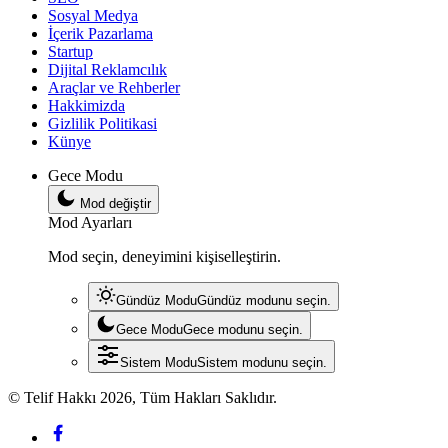
Sosyal Medya
İçerik Pazarlama
Startup
Dijital Reklamcılık
Araçlar ve Rehberler
Hakkimizda
Gizlilik Politikasi
Künye
Gece Modu
Mod değiştir
Mod Ayarları
Mod seçin, deneyimini kişiselleştirin.
Gündüz Modu
Gündüz modunu seçin.
Gece Modu
Gece modunu seçin.
Sistem Modu
Sistem modunu seçin.
© Telif Hakkı 2026, Tüm Hakları Saklıdır.