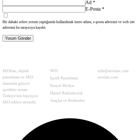
Ad
*
E-Posta
*
Bir dahaki sefere yorum yaptığımda kullanılmak üzere adımı, e-posta adresimi ve web site
adresimi bu tarayıcıya kaydet.
Yorum Gönder
Hakkımızda
Kategoriler
İletişim
SEO
SEOilan, dijital
info@seoilan.com
pazarlama ve SEO
seoilan.com
İçerik Pazarlama
alanında güncel
Sosyal Medya
içerikler sunan
Dijital Reklamcılık
Türkiye'nin büyüyen
Araçlar ve Rehberler
SEO rehber sitesidir.