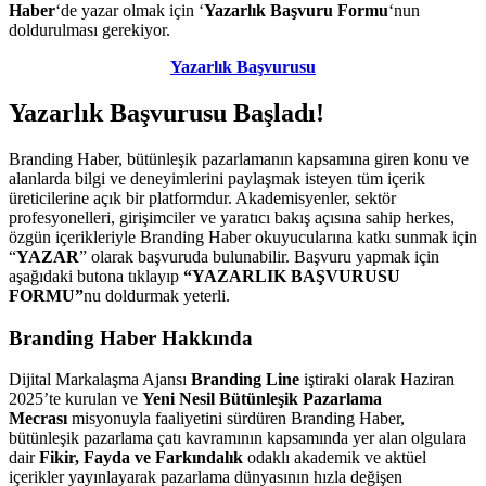
Haber
‘de yazar olmak için ‘
Yazarlık Başvuru Formu
‘nun
doldurulması gerekiyor.
Yazarlık Başvurusu
Yazarlık Başvurusu Başladı!
Branding Haber, bütünleşik pazarlamanın kapsamına giren konu ve
alanlarda bilgi ve deneyimlerini paylaşmak isteyen tüm içerik
üreticilerine açık bir platformdur. Akademisyenler, sektör
profesyonelleri, girişimciler ve yaratıcı bakış açısına sahip herkes,
özgün içerikleriyle Branding Haber okuyucularına katkı sunmak için
“
YAZAR
” olarak başvuruda bulunabilir. Başvuru yapmak için
aşağıdaki butona tıklayıp
“YAZARLIK BAŞVURUSU
FORMU”
nu doldurmak yeterli.
Branding Haber Hakkında
Dijital Markalaşma Ajansı
Branding Line
iştiraki olarak Haziran
2025’te kurulan ve
Yeni Nesil Bütünleşik Pazarlama
Mecrası
misyonuyla faaliyetini sürdüren Branding Haber,
bütünleşik pazarlama çatı kavramının kapsamında yer alan olgulara
dair
Fikir, Fayda ve Farkındalık
odaklı akademik ve aktüel
içerikler yayınlayarak pazarlama dünyasının hızla değişen