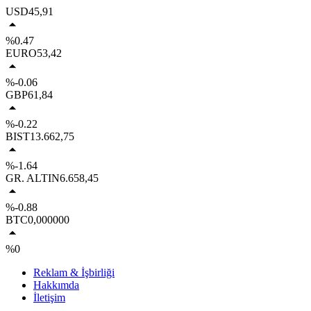
USD
45,91
%0.47
EURO
53,42
%-0.06
GBP
61,84
%-0.22
BIST
13.662,75
%-1.64
GR. ALTIN
6.658,45
%-0.88
BTC
0,000000
%0
Reklam & İşbirliği
Hakkımda
İletişim