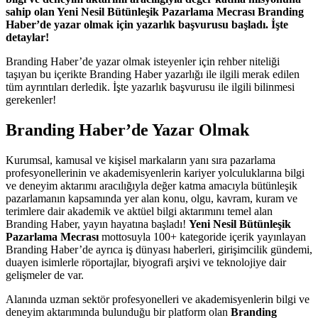
sahip olan Yeni Nesil Bütünleşik Pazarlama Mecrası Branding
Haber’de yazar olmak için yazarlık başvurusu başladı. İşte
detaylar!
Branding Haber’de yazar olmak isteyenler için rehber niteliği
taşıyan bu içerikte Branding Haber yazarlığı ile ilgili merak edilen
tüm ayrıntıları derledik. İşte yazarlık başvurusu ile ilgili bilinmesi
gerekenler!
Branding Haber’de Yazar Olmak
Kurumsal, kamusal ve kişisel markaların yanı sıra pazarlama
profesyonellerinin ve akademisyenlerin kariyer yolculuklarına bilgi
ve deneyim aktarımı aracılığıyla değer katma amacıyla bütünleşik
pazarlamanın kapsamında yer alan konu, olgu, kavram, kuram ve
terimlere dair akademik ve aktüel bilgi aktarımını temel alan
Branding Haber, yayın hayatına başladı!
Yeni Nesil Bütünleşik
Pazarlama Mecrası
mottosuyla 100+ kategoride içerik yayınlayan
Branding Haber’de ayrıca iş dünyası haberleri, girişimcilik gündemi,
duayen isimlerle röportajlar, biyografi arşivi ve teknolojiye dair
gelişmeler de var.
Alanında uzman sektör profesyonelleri ve akademisyenlerin bilgi ve
deneyim aktarımında bulunduğu bir platform olan
Branding