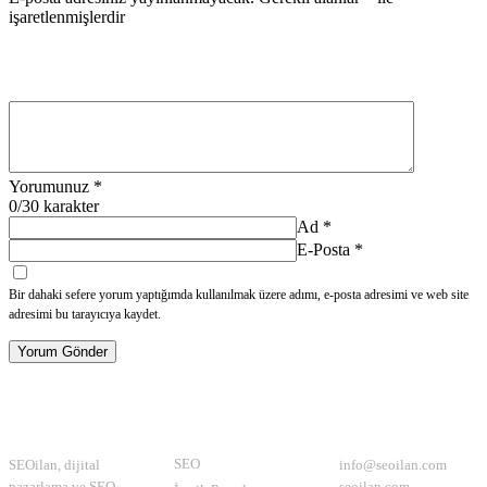
işaretlenmişlerdir
Yorumunuz
*
0
/30 karakter
Ad
*
E-Posta
*
Bir dahaki sefere yorum yaptığımda kullanılmak üzere adımı, e-posta adresimi ve web site
adresimi bu tarayıcıya kaydet.
Yorum Gönder
Hakkımızda
Kategoriler
İletişim
SEO
SEOilan, dijital
info@seoilan.com
pazarlama ve SEO
seoilan.com