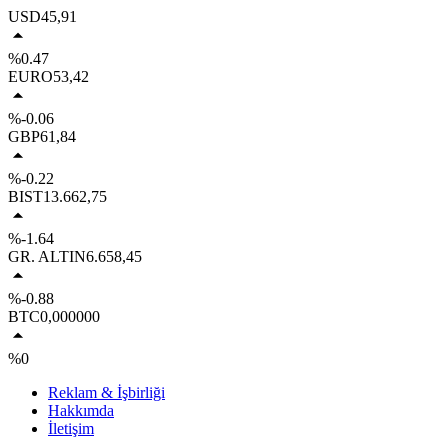
USD
45,91
%0.47
EURO
53,42
%-0.06
GBP
61,84
%-0.22
BIST
13.662,75
%-1.64
GR. ALTIN
6.658,45
%-0.88
BTC
0,000000
%0
Reklam & İşbirliği
Hakkımda
İletişim