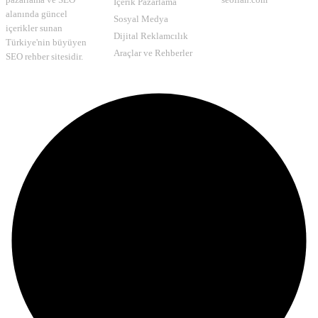
İçerik Pazarlama
alanında güncel
Sosyal Medya
içerikler sunan
Dijital Reklamcılık
Türkiye'nin büyüyen
Araçlar ve Rehberler
SEO rehber sitesidir.