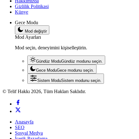
Hakkimizda
Gizlilik Politikasi
Künye
Gece Modu
Mod değiştir
Mod Ayarları
Mod seçin, deneyimini kişiselleştirin.
Gündüz Modu
Gündüz modunu seçin.
Gece Modu
Gece modunu seçin.
Sistem Modu
Sistem modunu seçin.
© Telif Hakkı 2026, Tüm Hakları Saklıdır.
Anasayfa
SEO
Sosyal Medya
İçerik Pazarlama