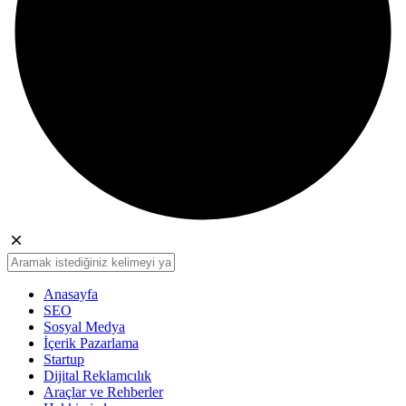
Anasayfa
SEO
Sosyal Medya
İçerik Pazarlama
Startup
Dijital Reklamcılık
Araçlar ve Rehberler