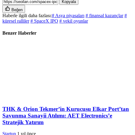
Kopyala
Beğen
Haberle ilgili daha fazlası:
# Asya piyasaları
# finansal kazançlar
#
küresel ralliler
# SpaceX IPO
# vekil oyunlar
Benzer Haberler
THK & Orion Tekmer’in Kurucusu Elkar Port’tan
Savunma Sanayii Atılımı: AET Electronics’e
Stratejik Yatırım
Startup
1 yıl önce