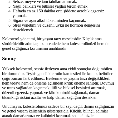
Sebze, meyve ve tam tahılları artırmak.
Yağlı balıkları ve bitkisel yağları tercih etmek.
Haftada en az 150 dakika orta şiddette aerobik egzersiz
yapmak.
Sigara ve aşırı alkol tüketiminden kaçınmak.
Stres yönetimi ve düzenli uyku ile hormon dengesini
desteklemek.
Kolesterol yönetimi, bir yaşam tarzı meselesidir. Küçük ama
sürdürülebilir adımlar, uzun vadede hem kolesterolünüzü hem de
genel sağlığınızı korumanın anahtarıdır.
Sonuç
Yüksek kolesterol, sessiz ilerleyen ama ciddi sonuçlar doğurabilen
bir durumdur. Teşhis genellikle rutin kan testleri ile konur, belirtiler
çoğu zaman fark edilmez. Beslenme ve yaşam tarzı değişiklikleri,
hem tedavi hem de önleme açısından kritik öneme sahiptir. Doymuş
ve trans yağlardan kaçınmak, lifli ve bitkisel besinleri artırmak,
düzenli egzersiz yapmak ve kilo kontrolü sağlamak, damar
tıkanıklığı riskini azaltır ve kalp-damar sağlığını destekler.
Unutmayın, kolesterolünüz sadece bir sayı değil; damar sağlığınızın
ve genel yaşam kalitenizin göstergesidir. Küçük, bilinçli adımlar
atarak damarlarınızı ve kalbinizi korumak sizin elinizde.