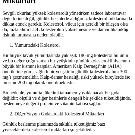
Miktarları
Sevgili okurlar, yüksek kolesterolü yönetirken sadece laboratuvar
değerlerine değil, günlük besinlerle aldığımız kolesterol miktarına da
dikkat etmek gerekir. Kolesterol, vücut için gerekli bir bileşen olsa
da, fazla alımı LDL kolesterolün yükselmesine ve damar tıkanıklığı
riskinin artmasına neden olabilir.
Yumurtadaki Kolesterol
Bir büyük tavuk yumurtasında yaklaşık 186 mg kolesterol bulunur
ve bu değer çoğu zaman bir yetişkinin günlük kolesterol ihtiyacının
büyük bir kısmını karşılar. Amerikan Kalp Derneği’nin (AHA)
önerilerine göre, sağlıklı bir yetişkinin günlük kolesterol alımı 300
mg’ı geçmemelidir. Kalp-damar hastalığı riski yüksek bireylerde ise
bu sınır 200 mg olarak önerilmektedir.
Bu nedenle, yumurta tüketimi tamamen yasaklanacak bir gıda
değildir; ölçülü ve diğer besinlerle dengeli bir şekilde tüketildiğinde,
beslenmeye değerli protein ve vitamin katkısı sağlar.
Diğer Yaygın Gıdalardaki Kolesterol Miktarları
Günlük beslenme planımızda sıklıkla tükettiğimiz bazı
yiyeceklerdeki kolesterol miktarları şu şekildedir: