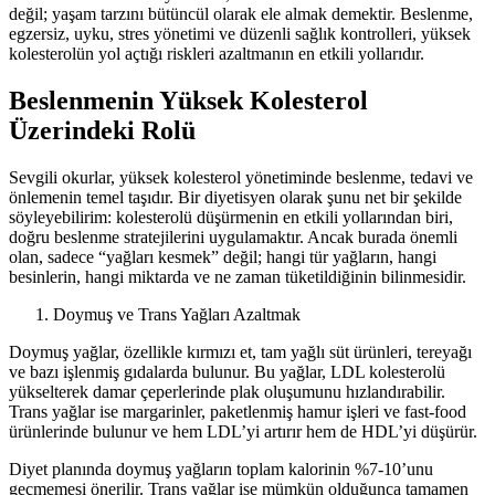
değil; yaşam tarzını bütüncül olarak ele almak demektir. Beslenme,
egzersiz, uyku, stres yönetimi ve düzenli sağlık kontrolleri, yüksek
kolesterolün yol açtığı riskleri azaltmanın en etkili yollarıdır.
Beslenmenin Yüksek Kolesterol
Üzerindeki Rolü
Sevgili okurlar, yüksek kolesterol yönetiminde beslenme, tedavi ve
önlemenin temel taşıdır. Bir diyetisyen olarak şunu net bir şekilde
söyleyebilirim: kolesterolü düşürmenin en etkili yollarından biri,
doğru beslenme stratejilerini uygulamaktır. Ancak burada önemli
olan, sadece “yağları kesmek” değil; hangi tür yağların, hangi
besinlerin, hangi miktarda ve ne zaman tüketildiğinin bilinmesidir.
Doymuş ve Trans Yağları Azaltmak
Doymuş yağlar, özellikle kırmızı et, tam yağlı süt ürünleri, tereyağı
ve bazı işlenmiş gıdalarda bulunur. Bu yağlar, LDL kolesterolü
yükselterek damar çeperlerinde plak oluşumunu hızlandırabilir.
Trans yağlar ise margarinler, paketlenmiş hamur işleri ve fast-food
ürünlerinde bulunur ve hem LDL’yi artırır hem de HDL’yi düşürür.
Diyet planında doymuş yağların toplam kalorinin %7-10’unu
geçmemesi önerilir. Trans yağlar ise mümkün olduğunca tamamen