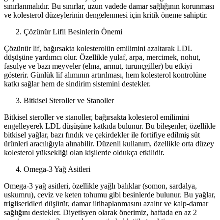
sınırlanmalıdır. Bu sınırlar, uzun vadede damar sağlığının korunması
ve kolesterol düzeylerinin dengelenmesi için kritik öneme sahiptir.
Çözünür Lifli Besinlerin Önemi
Çözünür lif, bağırsakta kolesterolün emilimini azaltarak LDL
düşüşüne yardımcı olur. Özellikle yulaf, arpa, mercimek, nohut,
fasulye ve bazı meyveler (elma, armut, turunçgiller) bu etkiyi
gösterir. Günlük lif alımının artırılması, hem kolesterol kontrolüne
katkı sağlar hem de sindirim sistemini destekler.
Bitkisel Steroller ve Stanoller
Bitkisel steroller ve stanoller, bağırsakta kolesterol emilimini
engelleyerek LDL düşüşüne katkıda bulunur. Bu bileşenler, özellikle
bitkisel yağlar, bazı fındık ve çekirdekler ile fortifiye edilmiş süt
ürünleri aracılığıyla alınabilir. Düzenli kullanım, özellikle orta düzey
kolesterol yüksekliği olan kişilerde oldukça etkilidir.
Omega-3 Yağ Asitleri
Omega-3 yağ asitleri, özellikle yağlı balıklar (somon, sardalya,
uskumru), ceviz ve keten tohumu gibi besinlerde bulunur. Bu yağlar,
trigliseridleri düşürür, damar iltihaplanmasını azaltır ve kalp-damar
sağlığını destekler. Diyetisyen olarak önerimiz, haftada en az 2