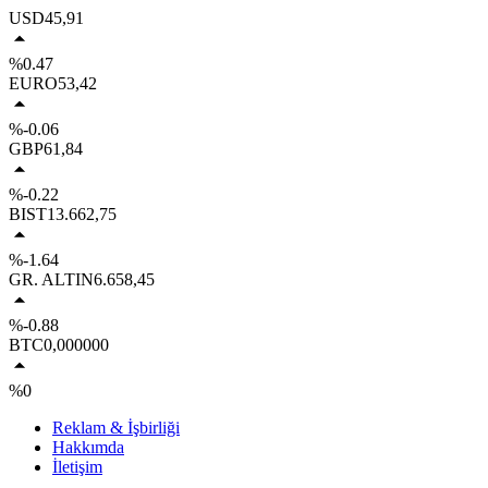
USD
45,91
%0.47
EURO
53,42
%-0.06
GBP
61,84
%-0.22
BIST
13.662,75
%-1.64
GR. ALTIN
6.658,45
%-0.88
BTC
0,000000
%0
Reklam & İşbirliği
Hakkımda
İletişim