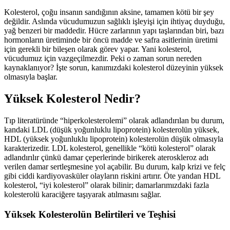
Kolesterol, çoğu insanın sandığının aksine, tamamen kötü bir şey
değildir. Aslında vücudumuzun sağlıklı işleyişi için ihtiyaç duyduğu,
yağ benzeri bir maddedir. Hücre zarlarının yapı taşlarından biri, bazı
hormonların üretiminde bir öncü madde ve safra asitlerinin üretimi
için gerekli bir bileşen olarak görev yapar. Yani kolesterol,
vücudumuz için vazgeçilmezdir. Peki o zaman sorun nereden
kaynaklanıyor? İşte sorun, kanımızdaki kolesterol düzeyinin yüksek
olmasıyla başlar.
Yüksek Kolesterol Nedir?
Tıp literatüründe “hiperkolesterolemi” olarak adlandırılan bu durum,
kandaki LDL (düşük yoğunluklu lipoprotein) kolesterolün yüksek,
HDL (yüksek yoğunluklu lipoprotein) kolesterolün düşük olmasıyla
karakterizedir. LDL kolesterol, genellikle “kötü kolesterol” olarak
adlandırılır çünkü damar çeperlerinde birikerek ateroskleroz adı
verilen damar sertleşmesine yol açabilir. Bu durum, kalp krizi ve felç
gibi ciddi kardiyovasküler olayların riskini artırır. Öte yandan HDL
kolesterol, “iyi kolesterol” olarak bilinir; damarlarımızdaki fazla
kolesterolü karaciğere taşıyarak atılmasını sağlar.
Yüksek Kolesterolün Belirtileri ve Teşhisi