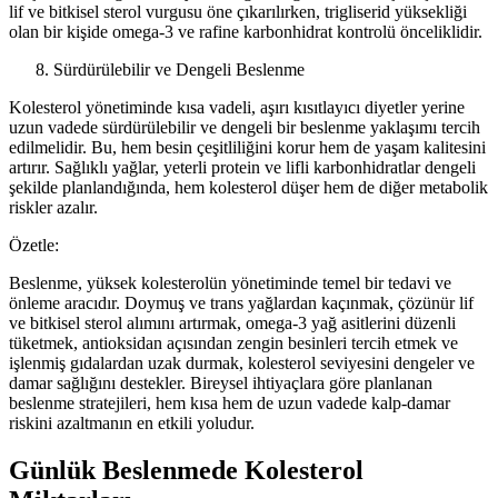
lif ve bitkisel sterol vurgusu öne çıkarılırken, trigliserid yüksekliği
olan bir kişide omega-3 ve rafine karbonhidrat kontrolü önceliklidir.
Sürdürülebilir ve Dengeli Beslenme
Kolesterol yönetiminde kısa vadeli, aşırı kısıtlayıcı diyetler yerine
uzun vadede sürdürülebilir ve dengeli bir beslenme yaklaşımı tercih
edilmelidir. Bu, hem besin çeşitliliğini korur hem de yaşam kalitesini
artırır. Sağlıklı yağlar, yeterli protein ve lifli karbonhidratlar dengeli
şekilde planlandığında, hem kolesterol düşer hem de diğer metabolik
riskler azalır.
Özetle:
Beslenme, yüksek kolesterolün yönetiminde temel bir tedavi ve
önleme aracıdır. Doymuş ve trans yağlardan kaçınmak, çözünür lif
ve bitkisel sterol alımını artırmak, omega-3 yağ asitlerini düzenli
tüketmek, antioksidan açısından zengin besinleri tercih etmek ve
işlenmiş gıdalardan uzak durmak, kolesterol seviyesini dengeler ve
damar sağlığını destekler. Bireysel ihtiyaçlara göre planlanan
beslenme stratejileri, hem kısa hem de uzun vadede kalp-damar
riskini azaltmanın en etkili yoludur.
Günlük Beslenmede Kolesterol