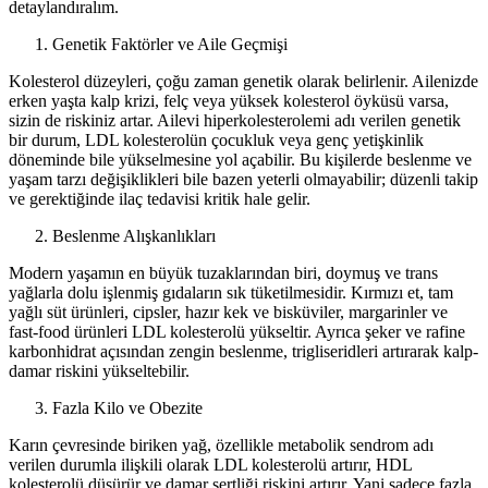
detaylandıralım.
Genetik Faktörler ve Aile Geçmişi
Kolesterol düzeyleri, çoğu zaman genetik olarak belirlenir. Ailenizde
erken yaşta kalp krizi, felç veya yüksek kolesterol öyküsü varsa,
sizin de riskiniz artar. Ailevi hiperkolesterolemi adı verilen genetik
bir durum, LDL kolesterolün çocukluk veya genç yetişkinlik
döneminde bile yükselmesine yol açabilir. Bu kişilerde beslenme ve
yaşam tarzı değişiklikleri bile bazen yeterli olmayabilir; düzenli takip
ve gerektiğinde ilaç tedavisi kritik hale gelir.
Beslenme Alışkanlıkları
Modern yaşamın en büyük tuzaklarından biri, doymuş ve trans
yağlarla dolu işlenmiş gıdaların sık tüketilmesidir. Kırmızı et, tam
yağlı süt ürünleri, cipsler, hazır kek ve bisküviler, margarinler ve
fast-food ürünleri LDL kolesterolü yükseltir. Ayrıca şeker ve rafine
karbonhidrat açısından zengin beslenme, trigliseridleri artırarak kalp-
damar riskini yükseltebilir.
Fazla Kilo ve Obezite
Karın çevresinde biriken yağ, özellikle metabolik sendrom adı
verilen durumla ilişkili olarak LDL kolesterolü artırır, HDL
kolesterolü düşürür ve damar sertliği riskini artırır. Yani sadece fazla