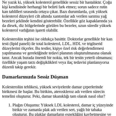
Ne yazık ki, yüksek kolesterol genellikle sessiz bir hastalıktır. Çoğu
kişi kendisinde herhangi bir belirti fark etmez; sorun sadece rutin
kan tahlilleri sırasında ortaya çıkar. Bazı durumlarda, çok yüksek
kolesterol düzeyleri cilt altında xantomlar adı verilen sarımsı yağ
bezeleri şeklinde kendini gösterebilir. Özellikle göz kapaklarında ya
da dirsek, diz bölgelerinde görülen bu bezeler, uzun süredir yüksek
kolesterol varlığının işareti olabilir.
Kolesterolün teşhisi ise oldukça basittir. Doktorlar genellikle bir kan
testi (lipid paneli) ile total kolesterol, LDL, HDL ve trigliserid
düzeylerini ölçerler. Bu testler, kişiye özel risk değerlendirmesi
yapılmasına ve gerektiğinde tedavi planının oluşturulmasına olanak
tanır. Ancak burada önemli bir nokta, tek bir testin yeterli olmaması;
özellikle yaşam tarzı değişiklikleri veya ilaç tedavisi planlanıyorsa
düzenli takip gerekir.
Damarlarınızda Sessiz Düşman
Kolesterolün tehlikesi, yüksek seviyelerde damar çeperlerinde
birikmesi ile başlar. Bu birikim, ateroskleroz adı verilen sürecin
temelini oluşturur. Peki, damar tıkanıklığı tam olarak nasıl olur?
Plağın Oluşumu: Yüksek LDL kolesterol, damar iç yüzeyinde
birikir ve zamanla plak adı verilen sert, yağlı bir tabaka
oluşturur. Bu plaklar damarların esnekliğini kaybetmesine ve