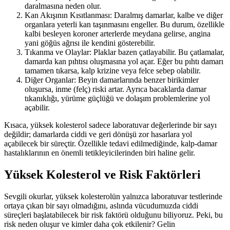
daralmasına neden olur.
Kan Akışının Kısıtlanması: Daralmış damarlar, kalbe ve diğer
organlara yeterli kan taşınmasını engeller. Bu durum, özellikle
kalbi besleyen koroner arterlerde meydana gelirse, angina
yani göğüs ağrısı ile kendini gösterebilir.
Tıkanma ve Olaylar: Plaklar bazen çatlayabilir. Bu çatlamalar,
damarda kan pıhtısı oluşmasına yol açar. Eğer bu pıhtı damarı
tamamen tıkarsa, kalp krizine veya felce sebep olabilir.
Diğer Organlar: Beyin damarlarında benzer birikimler
oluşursa, inme (felç) riski artar. Ayrıca bacaklarda damar
tıkanıklığı, yürüme güçlüğü ve dolaşım problemlerine yol
açabilir.
Kısaca, yüksek kolesterol sadece laboratuvar değerlerinde bir sayı
değildir; damarlarda ciddi ve geri dönüşü zor hasarlara yol
açabilecek bir süreçtir. Özellikle tedavi edilmediğinde, kalp-damar
hastalıklarının en önemli tetikleyicilerinden biri haline gelir.
Yüksek Kolesterol ve Risk Faktörleri
Sevgili okurlar, yüksek kolesterolün yalnızca laboratuvar testlerinde
ortaya çıkan bir sayı olmadığını, aslında vücudumuzda ciddi
süreçleri başlatabilecek bir risk faktörü olduğunu biliyoruz. Peki, bu
risk neden oluşur ve kimler daha çok etkilenir? Gelin