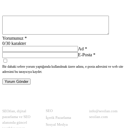
Yorumunuz
*
0
/30 karakter
Ad
*
E-Posta
*
Bir dahaki sefere yorum yaptığımda kullanılmak üzere adımı, e-posta adresimi ve web site
adresimi bu tarayıcıya kaydet.
Yorum Gönder
Hakkımızda
Kategoriler
İletişim
SEO
SEOilan, dijital
info@seoilan.com
pazarlama ve SEO
seoilan.com
İçerik Pazarlama
alanında güncel
Sosyal Medya