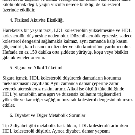
kilolu olmak değil, yağın vücutta nerede biriktiği de kolesterol
üzerinde etkilidir.
Fiziksel Aktivite Eksikliği
Hareketsiz bir yaşam tarzı, LDL kolesterolün yükselmesine ve HDL
kolesterolün düşmesine neden olur. Düzenli aerobik egzersiz, sadece
kolesterol dengesini sağlamakla kalmaz, aynı zamanda kalp kasını
güçlendirir, kan basıncını düzenler ve kilo kontrolüne yardımcı olur.
Haftada en az 150 dakika orta şiddette yürüyüş, koşu veya bisiklet
gibi aktiviteler önerilir.
Sigara ve Alkol Tüketimi
Sigara içmek, HDL kolesterolü düşürerek damarların korunma
mekanizmasını zayıflatır. Aynı zamanda damar çeperine zarar
vererek ateroskleroz riskini artırır. Alkol ise ölçülü tüketildiğinde
HDL’yi artırabilir, ama aşırı ve düzensiz kullanım trigliseridleri
yükseltir ve karaciğer sağlığını bozarak kolesterol dengesini olumsuz
etkiler.
Diyabet ve Diğer Metabolik Sorunlar
Tip 2 diyabet gibi metabolik hastalıklar, LDL kolesterolü artırırken
HDL kolesterolü düşürür. Ayrıca diyabet, damar yapısını