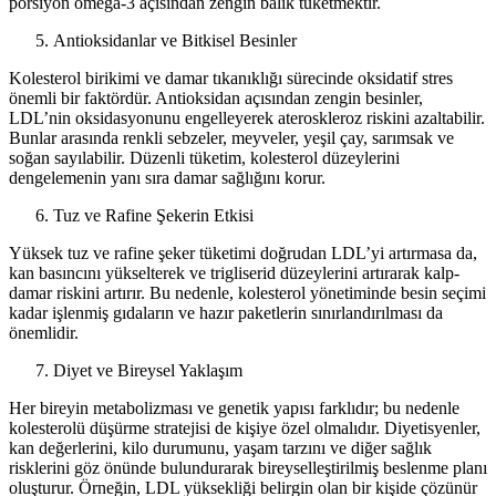
porsiyon omega-3 açısından zengin balık tüketmektir.
Antioksidanlar ve Bitkisel Besinler
Kolesterol birikimi ve damar tıkanıklığı sürecinde oksidatif stres
önemli bir faktördür. Antioksidan açısından zengin besinler,
LDL’nin oksidasyonunu engelleyerek ateroskleroz riskini azaltabilir.
Bunlar arasında renkli sebzeler, meyveler, yeşil çay, sarımsak ve
soğan sayılabilir. Düzenli tüketim, kolesterol düzeylerini
dengelemenin yanı sıra damar sağlığını korur.
Tuz ve Rafine Şekerin Etkisi
Yüksek tuz ve rafine şeker tüketimi doğrudan LDL’yi artırmasa da,
kan basıncını yükselterek ve trigliserid düzeylerini artırarak kalp-
damar riskini artırır. Bu nedenle, kolesterol yönetiminde besin seçimi
kadar işlenmiş gıdaların ve hazır paketlerin sınırlandırılması da
önemlidir.
Diyet ve Bireysel Yaklaşım
Her bireyin metabolizması ve genetik yapısı farklıdır; bu nedenle
kolesterolü düşürme stratejisi de kişiye özel olmalıdır. Diyetisyenler,
kan değerlerini, kilo durumunu, yaşam tarzını ve diğer sağlık
risklerini göz önünde bulundurarak bireyselleştirilmiş beslenme planı
oluşturur. Örneğin, LDL yüksekliği belirgin olan bir kişide çözünür