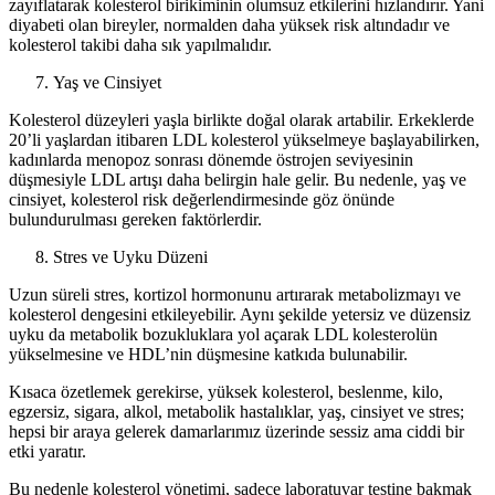
zayıflatarak kolesterol birikiminin olumsuz etkilerini hızlandırır. Yani
diyabeti olan bireyler, normalden daha yüksek risk altındadır ve
kolesterol takibi daha sık yapılmalıdır.
Yaş ve Cinsiyet
Kolesterol düzeyleri yaşla birlikte doğal olarak artabilir. Erkeklerde
20’li yaşlardan itibaren LDL kolesterol yükselmeye başlayabilirken,
kadınlarda menopoz sonrası dönemde östrojen seviyesinin
düşmesiyle LDL artışı daha belirgin hale gelir. Bu nedenle, yaş ve
cinsiyet, kolesterol risk değerlendirmesinde göz önünde
bulundurulması gereken faktörlerdir.
Stres ve Uyku Düzeni
Uzun süreli stres, kortizol hormonunu artırarak metabolizmayı ve
kolesterol dengesini etkileyebilir. Aynı şekilde yetersiz ve düzensiz
uyku da metabolik bozukluklara yol açarak LDL kolesterolün
yükselmesine ve HDL’nin düşmesine katkıda bulunabilir.
Kısaca özetlemek gerekirse, yüksek kolesterol, beslenme, kilo,
egzersiz, sigara, alkol, metabolik hastalıklar, yaş, cinsiyet ve stres;
hepsi bir araya gelerek damarlarımız üzerinde sessiz ama ciddi bir
etki yaratır.
Bu nedenle kolesterol yönetimi, sadece laboratuvar testine bakmak