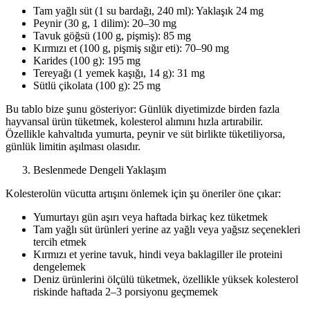
Tam yağlı süt (1 su bardağı, 240 ml): Yaklaşık 24 mg
Peynir (30 g, 1 dilim): 20–30 mg
Tavuk göğsü (100 g, pişmiş): 85 mg
Kırmızı et (100 g, pişmiş sığır eti): 70–90 mg
Karides (100 g): 195 mg
Tereyağı (1 yemek kaşığı, 14 g): 31 mg
Sütlü çikolata (100 g): 25 mg
Bu tablo bize şunu gösteriyor: Günlük diyetimizde birden fazla
hayvansal ürün tüketmek, kolesterol alımını hızla artırabilir.
Özellikle kahvaltıda yumurta, peynir ve süt birlikte tüketiliyorsa,
günlük limitin aşılması olasıdır.
Beslenmede Dengeli Yaklaşım
Kolesterolün vücutta artışını önlemek için şu öneriler öne çıkar:
Yumurtayı gün aşırı veya haftada birkaç kez tüketmek
Tam yağlı süt ürünleri yerine az yağlı veya yağsız seçenekleri
tercih etmek
Kırmızı et yerine tavuk, hindi veya baklagiller ile proteini
dengelemek
Deniz ürünlerini ölçülü tüketmek, özellikle yüksek kolesterol
riskinde haftada 2–3 porsiyonu geçmemek