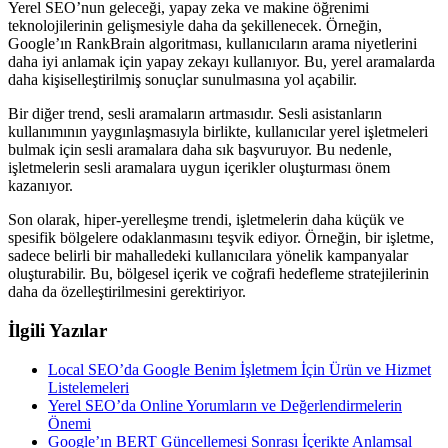
Yerel SEO’nun geleceği, yapay zeka ve makine öğrenimi
teknolojilerinin gelişmesiyle daha da şekillenecek. Örneğin,
Google’ın RankBrain algoritması, kullanıcıların arama niyetlerini
daha iyi anlamak için yapay zekayı kullanıyor. Bu, yerel aramalarda
daha kişiselleştirilmiş sonuçlar sunulmasına yol açabilir.
Bir diğer trend, sesli aramaların artmasıdır. Sesli asistanların
kullanımının yaygınlaşmasıyla birlikte, kullanıcılar yerel işletmeleri
bulmak için sesli aramalara daha sık başvuruyor. Bu nedenle,
işletmelerin sesli aramalara uygun içerikler oluşturması önem
kazanıyor.
Son olarak, hiper-yerelleşme trendi, işletmelerin daha küçük ve
spesifik bölgelere odaklanmasını teşvik ediyor. Örneğin, bir işletme,
sadece belirli bir mahalledeki kullanıcılara yönelik kampanyalar
oluşturabilir. Bu, bölgesel içerik ve coğrafi hedefleme stratejilerinin
daha da özelleştirilmesini gerektiriyor.
İlgili Yazılar
Local SEO’da Google Benim İşletmem İçin Ürün ve Hizmet
Listelemeleri
Yerel SEO’da Online Yorumların ve Değerlendirmelerin
Önemi
Google’ın BERT Güncellemesi Sonrası İçerikte Anlamsal