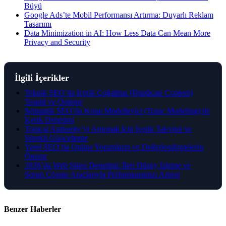
Büyü
Google Ads’te Mobil Performansı Artırma: Duyarlı Reklam
Tasarımı
Data Minimization in AI: How Less Data Can Mean More
Privacy and Security
İlgili İçerikler
Teknik SEO’da İçerik Çoğaltma (Duplicate Content)
Tespiti ve Önleme
Semantik SEO’da Konu Modelleyici (Topic Modeling) ile
İçerik Denetimi
Topical Authority’yi Artırmak İçin İçerik Takvimi ve
Sürekli Güncelleme
Yerel SEO’da Online Yorumların ve Değerlendirmelerin
Önemi
2026’da Web Sitesi Denetimi: İleri Düzey İzleme ve
Sorun Çözme Araçlarıyla Performansınızı Artırın
Benzer Haberler