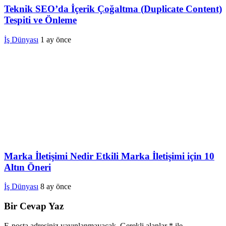
Teknik SEO’da İçerik Çoğaltma (Duplicate Content)
Tespiti ve Önleme
İş Dünyası
1 ay önce
Marka İletişimi Nedir Etkili Marka İletişimi için 10
Altın Öneri
İş Dünyası
8 ay önce
Bir Cevap Yaz
E-posta adresiniz yayınlanmayacak.
Gerekli alanlar
*
ile