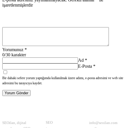
işaretlenmişlerdir
Yorumunuz
*
0
/30 karakter
Ad
*
E-Posta
*
Bir dahaki sefere yorum yaptığımda kullanılmak üzere adımı, e-posta adresimi ve web site
adresimi bu tarayıcıya kaydet.
Yorum Gönder
Hakkımızda
Kategoriler
İletişim
SEO
SEOilan, dijital
info@seoilan.com