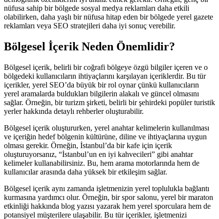
nüfusa sahip bir bölgede sosyal medya reklamları daha etkili
olabilirken, daha yaşlı bir nüfusa hitap eden bir bölgede yerel gazete
reklamları veya SEO stratejileri daha iyi sonuç verebilir.
Bölgesel İçerik Neden Önemlidir?
Bölgesel içerik, belirli bir coğrafi bölgeye özgü bilgiler içeren ve o
bölgedeki kullanıcıların ihtiyaçlarını karşılayan içeriklerdir. Bu tür
içerikler, yerel SEO’da büyük bir rol oynar çünkü kullanıcıların
yerel aramalarda buldukları bilgilerin alakalı ve güncel olmasını
sağlar. Örneğin, bir turizm şirketi, belirli bir şehirdeki popüler turistik
yerler hakkında detaylı rehberler oluşturabilir.
Bölgesel içerik oluştururken, yerel anahtar kelimelerin kullanılması
ve içeriğin hedef bölgenin kültürüne, diline ve ihtiyaçlarına uygun
olması gerekir. Örneğin, İstanbul’da bir kafe için içerik
oluşturuyorsanız, “İstanbul’un en iyi kahvecileri” gibi anahtar
kelimeler kullanabilirsiniz. Bu, hem arama motorlarında hem de
kullanıcılar arasında daha yüksek bir etkileşim sağlar.
Bölgesel içerik aynı zamanda işletmenizin yerel toplulukla bağlantı
kurmasına yardımcı olur. Örneğin, bir spor salonu, yerel bir maraton
etkinliği hakkında blog yazısı yazarak hem yerel sporculara hem de
potansiyel müşterilere ulaşabilir. Bu tür içerikler, işletmenizi