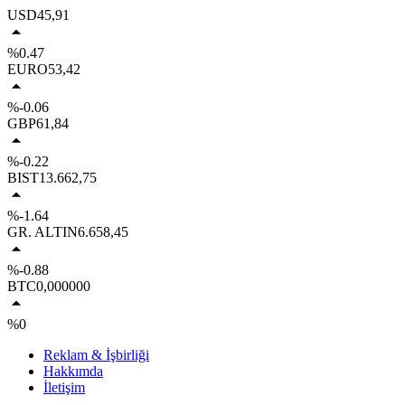
USD
45,91
%0.47
EURO
53,42
%-0.06
GBP
61,84
%-0.22
BIST
13.662,75
%-1.64
GR. ALTIN
6.658,45
%-0.88
BTC
0,000000
%0
Reklam & İşbirliği
Hakkımda
İletişim