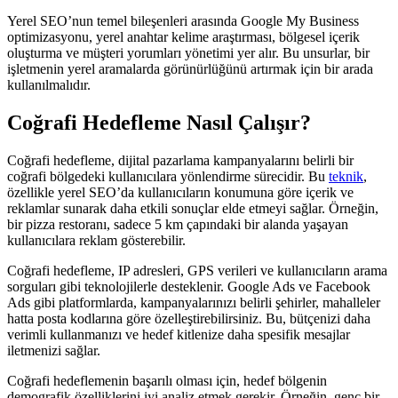
Yerel SEO’nun temel bileşenleri arasında Google My Business
optimizasyonu, yerel anahtar kelime araştırması, bölgesel içerik
oluşturma ve müşteri yorumları yönetimi yer alır. Bu unsurlar, bir
işletmenin yerel aramalarda görünürlüğünü artırmak için bir arada
kullanılmalıdır.
Coğrafi Hedefleme Nasıl Çalışır?
Coğrafi hedefleme, dijital pazarlama kampanyalarını belirli bir
coğrafi bölgedeki kullanıcılara yönlendirme sürecidir. Bu
teknik
,
özellikle yerel SEO’da kullanıcıların konumuna göre içerik ve
reklamlar sunarak daha etkili sonuçlar elde etmeyi sağlar. Örneğin,
bir pizza restoranı, sadece 5 km çapındaki bir alanda yaşayan
kullanıcılara reklam gösterebilir.
Coğrafi hedefleme, IP adresleri, GPS verileri ve kullanıcıların arama
sorguları gibi teknolojilerle desteklenir. Google Ads ve Facebook
Ads gibi platformlarda, kampanyalarınızı belirli şehirler, mahalleler
hatta posta kodlarına göre özelleştirebilirsiniz. Bu, bütçenizi daha
verimli kullanmanızı ve hedef kitlenize daha spesifik mesajlar
iletmenizi sağlar.
Coğrafi hedeflemenin başarılı olması için, hedef bölgenin
demografik özelliklerini iyi analiz etmek gerekir. Örneğin, genç bir