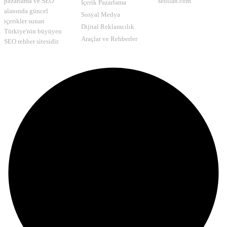
pazarlama ve SEO
seoilan.com
İçerik Pazarlama
alanında güncel
Sosyal Medya
içerikler sunan
Dijital Reklamcılık
Türkiye'nin büyüyen
Araçlar ve Rehberler
SEO rehber sitesidir.