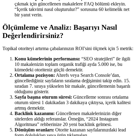
çıkmak için güncellenen makalelere FAQ bölümü ekleyin.
“İçerik takvimi nasıl oluşturulur?” sorusuna 60 kelimelik net
bir yanıt verin.
Ölçümleme ve Analiz: Başarıyı Nasıl
Değerlendirirsiniz?
Topikal otoriteyi artırma çabalarınızın ROI’sini ölçmek için 5 metrik:
Konu kümelerinin performansı:
“SEO stratejileri” ile ilgili
10 makalenizin toplam organik trafiği ayda 5.000 ise, bu
kümedeki otoriteniz güçlü demektir.
Ortalama pozisyon:
Ahrefs veya Search Console’dan,
güncellediğiniz sayfaların sıralama değişimini takip edin. 15.
sıradan 7. sıraya yükselen bir makale, güncellemenin başarılı
olduğunu gösterir.
Sayfa başına oturum süresi:
Güncelleme sonrası ortalama
oturum süresi 1 dakikadan 3 dakikaya çıktıysa, içerik kalitesi
artmış demektir.
Backlink kazanımı:
Güncellenen makalelerinizin diğer
sitelerden aldığı referanslar. Örneğin, “2024 Instagram
Algoritması” rehberinize 20 yeni backlink gelmesi.
Dönüşüm oranları:
Otorite kazanan sayfalarınızdaki lead
form dolulukları veya ürün tıklamaları.