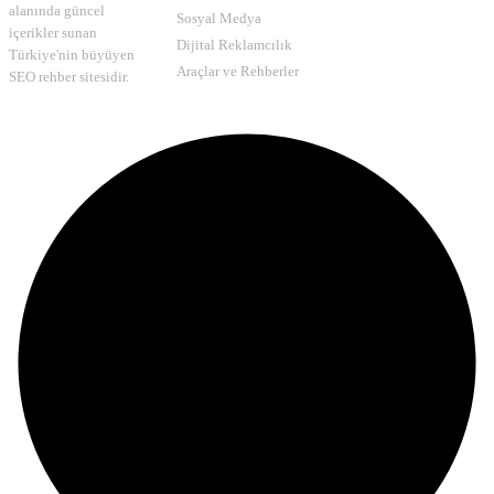
alanında güncel
Sosyal Medya
içerikler sunan
Dijital Reklamcılık
Türkiye'nin büyüyen
Araçlar ve Rehberler
SEO rehber sitesidir.