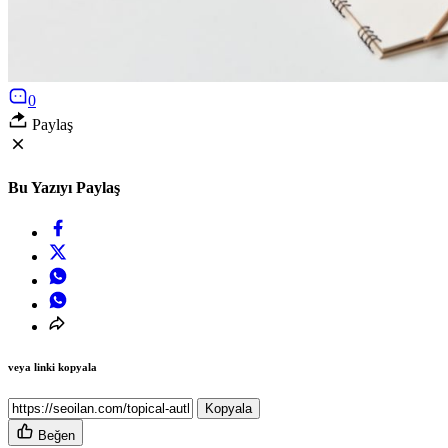
0
Paylaş
Bu Yazıyı Paylaş
veya linki kopyala
Kopyala
Beğen