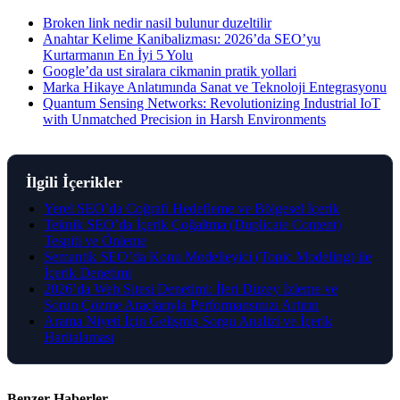
Broken link nedir nasil bulunur duzeltilir
Anahtar Kelime Kanibalizması: 2026’da SEO’yu
Kurtarmanın En İyi 5 Yolu
Google’da ust siralara cikmanin pratik yollari
Marka Hikaye Anlatımında Sanat ve Teknoloji Entegrasyonu
Quantum Sensing Networks: Revolutionizing Industrial IoT
with Unmatched Precision in Harsh Environments
İlgili İçerikler
Yerel SEO’da Coğrafi Hedefleme ve Bölgesel İçerik
Teknik SEO’da İçerik Çoğaltma (Duplicate Content)
Tespiti ve Önleme
Semantik SEO’da Konu Modelleyici (Topic Modeling) ile
İçerik Denetimi
2026’da Web Sitesi Denetimi: İleri Düzey İzleme ve
Sorun Çözme Araçlarıyla Performansınızı Artırın
Arama Niyeti İçin Gelişmiş Sorgu Analizi ve İçerik
Haritalaması
Benzer Haberler