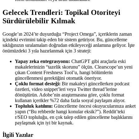
Gelecek Trendleri: Topikal Otoriteyi
Sürdürülebilir Kılmak
Google’ın 2024’te duyurduğu “Project Omega”, içeriklerin zaman
içindeki evrimini takip eden bir sistem getiriyor. Bu, güncelleme
sıklığınızın sıralamaları doğrudan etkileyeceği anlamına geliyor. İşte
önümüzdeki 3 yıla hazırlanmak için 3 strateji:
Yapay zeka entegrasyonu:
ChatGPT gibi araçlarla eski
makalelerinizin “tazelik skorunu” ölçün. Clearscope’un yeni
çıkan Content Freshness Tool’u, hangi bölümlerin
güncellenmesi gerektiğini otomatik öneriyor.
Çoklu format desteği:
Bir makaleyi güncellerken podcast
özetleri, video snippet’leri veya Twitter thread’lerine
dönüştürün. Adobe’nin araştırmasına göre, çoklu format
kullanan içerikler %72 daha fazla sosyal paylaşım alıyor.
Topluluk katılımı:
Güncelleme öncesi okuyucularınıza anket
yapın (“Bu rehberde hangi konular eksik?”). Reddit’teki
r/SEO topluluğu, en çok talep edilen güncelleme başlıklarını
paylaşmak için iyi bir kaynak.
İlgili Yazılar