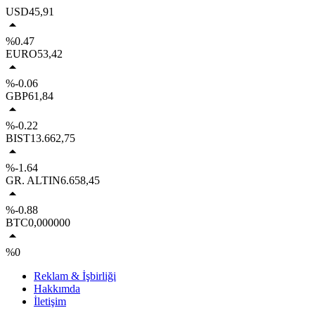
USD
45,91
%0.47
EURO
53,42
%-0.06
GBP
61,84
%-0.22
BIST
13.662,75
%-1.64
GR. ALTIN
6.658,45
%-0.88
BTC
0,000000
%0
Reklam & İşbirliği
Hakkımda
İletişim