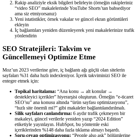
Rakip analiziyle eksik bilgileri belirleyin (örneğin rakipleriniz
“video SEO” makalelerinde YouTube Shorts’tan bahsediyor
ama siz etmiyorsanız)
Yeni istatistikler, örnek vakalar ve güncel ekran görüntüleri
ekleyin
İç bağlantıları yeniden düzenleyerek yeni makalelerinize trafik
yönlendirin
SEO Stratejileri: Takvim ve
Güncellemeyi Optimize Etme
Moz’un 2023 verilerine göre, iç bağlantı ağı güçlü olan sitelerin
sayfaları %31 daha hızlı indexleniyor. İçerik takviminizi SEO ile
entegre etmek için:
Topikal haritalama:
“Ana konu → alt konular →
destekleyici içerikler” hiyerarşisi oluşturun. Örneğin “e-ticaret
SEO’su” ana konusu altında “ürün sayfası optimizasyonu”,
“hızlı site önemli mi?” gibi makaleler bağlantılandırılmalı.
Silik sayfaları canlandırma:
6 aydır trafik çekmeyen bir
makaleyi, güncel verilerle yeniden yazıp “2024 Edition”
etiketiyle yayınlayın. HubSpot, bu yöntemle eski
içeriklerinden %148 daha fazla tıklama almayı başardı.
Soru-cevap optimizasyonu:
“People also ask” bölümlerine