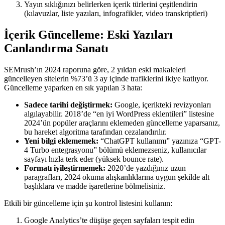
Yayın sıklığınızı belirlerken içerik türlerini çeşitlendirin
(kılavuzlar, liste yazıları, infografikler, video transkriptleri)
İçerik Güncelleme: Eski Yazıları
Canlandırma Sanatı
SEMrush’ın 2024 raporuna göre, 2 yıldan eski makaleleri
güncelleyen sitelerin %73’ü 3 ay içinde trafiklerini ikiye katlıyor.
Güncelleme yaparken en sık yapılan 3 hata:
Sadece tarihi değiştirmek:
Google, içerikteki revizyonları
algılayabilir. 2018’de “en iyi WordPress eklentileri” listesine
2024’ün popüler araçlarını eklemeden güncelleme yaparsanız,
bu hareket algoritma tarafından cezalandırılır.
Yeni bilgi eklememek:
“ChatGPT kullanımı” yazınıza “GPT-
4 Turbo entegrasyonu” bölümü eklemezseniz, kullanıcılar
sayfayı hızla terk eder (yüksek bounce rate).
Formatı iyileştirmemek:
2020’de yazdığınız uzun
paragrafları, 2024 okuma alışkanlıklarına uygun şekilde alt
başlıklara ve madde işaretlerine bölmelisiniz.
Etkili bir güncelleme için şu kontrol listesini kullanın:
Google Analytics’te düşüşe geçen sayfaları tespit edin