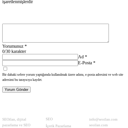
işaretlenmişlerdir
Yorumunuz
*
0
/30 karakter
Ad
*
E-Posta
*
Bir dahaki sefere yorum yaptığımda kullanılmak üzere adımı, e-posta adresimi ve web site
adresimi bu tarayıcıya kaydet.
Yorum Gönder
Hakkımızda
Kategoriler
İletişim
SEO
SEOilan, dijital
info@seoilan.com
pazarlama ve SEO
seoilan.com
İçerik Pazarlama