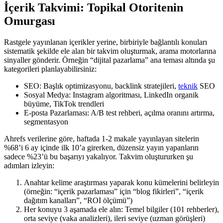
İçerik Takvimi: Topikal Otoritenin
Omurgası
Rastgele yayınlanan içerikler yerine, birbiriyle bağlantılı konuları
sistematik şekilde ele alan bir takvim oluşturmak, arama motorlarına
sinyaller gönderir. Örneğin “dijital pazarlama” ana teması altında şu
kategorileri planlayabilirsiniz:
SEO: Başlık optimizasyonu, backlink stratejileri,
teknik
SEO
Sosyal Medya: Instagram algoritması, LinkedIn organik
büyüme, TikTok trendleri
E-posta Pazarlaması: A/B test rehberi, açılma oranını artırma,
segmentasyon
Ahrefs verilerine göre, haftada 1-2 makale yayınlayan sitelerin
%68’i 6 ay içinde ilk 10’a girerken, düzensiz yayın yapanların
sadece %23’ü bu başarıyı yakalıyor. Takvim oluştururken şu
adımları izleyin:
Anahtar kelime araştırması yaparak konu kümelerini belirleyin
(örneğin: “içerik pazarlaması” için “blog fikirleri”, “içerik
dağıtım kanalları”, “ROI ölçümü”)
Her konuyu 3 aşamada ele alın: Temel bilgiler (101 rehberler),
orta seviye (vaka analizleri), ileri seviye (uzman görüşleri)