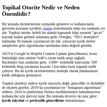
Topikal Otorite Nedir ve Neden
Önemlidir?
Bir konuda derinlemesine uzmanlık gösteren ve kullanıcıların
güvenini kazanan içerikler,
arama
motorlarında daha üst sıralarda yer
alır. Topikal otorite, belirli bir alanda kapsamlı bilgi sunarak “go-to”
kaynak haline gelmek anlamına gelir. Örneğin, “SEO stratejileri”
hakkında 50 makale yayınlayan bir site, yüzeysel içerik üreten
rakiplerine göre algoritmalar tarafından daha değerli görülür.
2023’te Google’ın Helpful Content Update güncellemesi, konu
bütünlüğü olan sitelere %40’a varan trafik artışı sağladı.
Backlinko’nun analizine göre, 3.000+ kelimelik kılavuzlar, 500
kelimelik blog yazılarına kıyasla 5 kat daha fazla organik trafik
çekiyor. Bu da içerik ekosisteminizi stratejik olarak planlamanın
kritik olduğunu gösteriyor.
Topikal otoriteyi sadece içerik sayısıyla değil, güncellik ve derinlikle
de ölçmek gerekir. 2019’da yayınlanan bir “Instagram algoritması”
rehberi, 2024’te platformun Stories özelliklerinden bahsetmiyorsa
kullanıcılar için işlevsiz kalır. Bu noktada devreye iki araç girer:
içerik takvimi
ve
periyodik güncelleme
mekanizması.