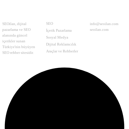
Hakkımızda
Kategoriler
İletişim
SEO
SEOilan, dijital
info@seoilan.com
pazarlama ve SEO
seoilan.com
İçerik Pazarlama
alanında güncel
Sosyal Medya
içerikler sunan
Dijital Reklamcılık
Türkiye'nin büyüyen
Araçlar ve Rehberler
SEO rehber sitesidir.