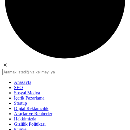
Anasayfa
SEO
Sosyal Medya
İçerik Pazarlama
Startup
Dijital Reklamcılık
Araçlar ve Rehberler
Hakkimizda
Gizlilik Politikasi
Künye