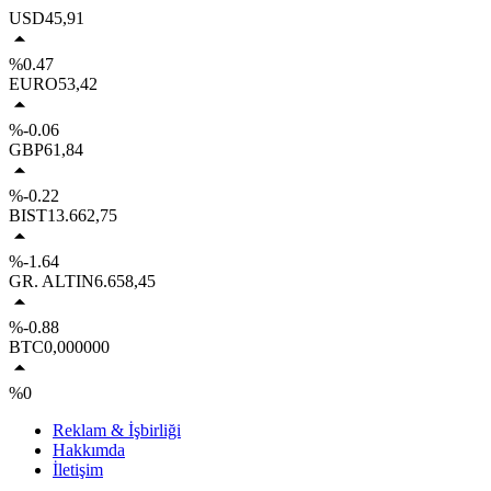
USD
45,91
%0.47
EURO
53,42
%-0.06
GBP
61,84
%-0.22
BIST
13.662,75
%-1.64
GR. ALTIN
6.658,45
%-0.88
BTC
0,000000
%0
Reklam & İşbirliği
Hakkımda
İletişim