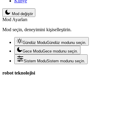
Künye
Mod değiştir
Mod Ayarları
Mod seçin, deneyimini kişiselleştirin.
Gündüz Modu
Gündüz modunu seçin.
Gece Modu
Gece modunu seçin.
Sistem Modu
Sistem modunu seçin.
robot teknolojisi