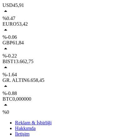
USD
45,91
%0.47
EURO
53,42
%-0.06
GBP
61,84
%-0.22
BIST
13.662,75
%-1.64
GR. ALTIN
6.658,45
%-0.88
BTC
0,000000
%0
Reklam & İşbirliği
Hakkımda
İletişim