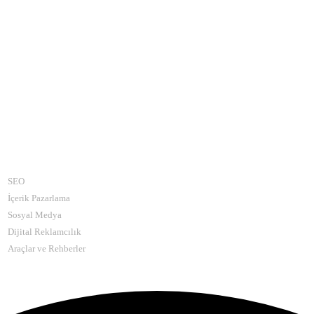
Kategoriler
SEO
İçerik Pazarlama
Sosyal Medya
Dijital Reklamcılık
Araçlar ve Rehberler