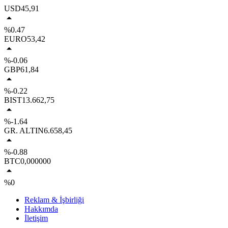
USD
45,91
%0.47
EURO
53,42
%-0.06
GBP
61,84
%-0.22
BIST
13.662,75
%-1.64
GR. ALTIN
6.658,45
%-0.88
BTC
0,000000
%0
Reklam & İşbirliği
Hakkımda
İletişim