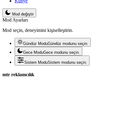
Künye
Mod değiştir
Mod Ayarları
Mod seçin, deneyimini kişiselleştirin.
Gündüz Modu
Gündüz modunu seçin.
Gece Modu
Gece modunu seçin.
Sistem Modu
Sistem modunu seçin.
mtr reklamcılık