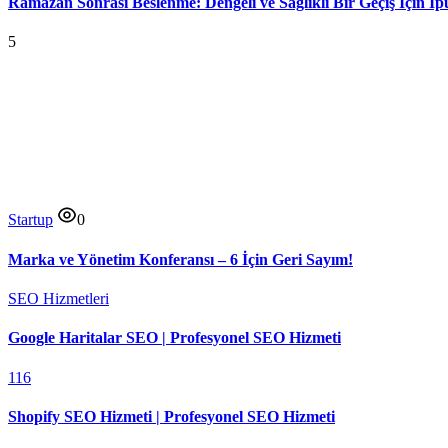
Ramazan Sonrası Beslenme: Dengeli ve Sağlıklı Bir Geçiş İçin İp
5
Startup
0
Marka ve Yönetim Konferansı – 6 İçin Geri Sayım!
SEO Hizmetleri
Google Haritalar SEO | Profesyonel SEO Hizmeti
116
Shopify SEO Hizmeti | Profesyonel SEO Hizmeti