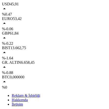
USD
45,91
%0.47
EURO
53,42
%-0.06
GBP
61,84
%-0.22
BIST
13.662,75
%-1.64
GR. ALTIN
6.658,45
%-0.88
BTC
0,000000
%0
Reklam & İşbirliği
Hakkımda
İletişim