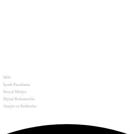
Kategoriler
SEO
İçerik Pazarlama
Sosyal Medya
Dijital Reklamcılık
Araçlar ve Rehberler