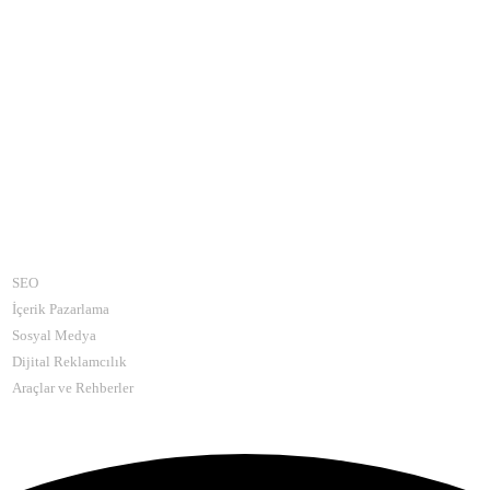
Kategoriler
SEO
İçerik Pazarlama
Sosyal Medya
Dijital Reklamcılık
Araçlar ve Rehberler