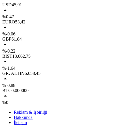
USD
45,91
%0.47
EURO
53,42
%-0.06
GBP
61,84
%-0.22
BIST
13.662,75
%-1.64
GR. ALTIN
6.658,45
%-0.88
BTC
0,000000
%0
Reklam & İşbirliği
Hakkımda
İletişim