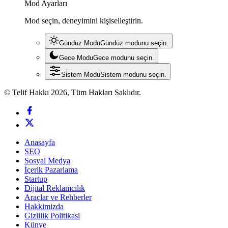
Mod Ayarları
Mod seçin, deneyimini kişiselleştirin.
Gündüz Modu
Gündüz modunu seçin.
Gece Modu
Gece modunu seçin.
Sistem Modu
Sistem modunu seçin.
© Telif Hakkı 2026, Tüm Hakları Saklıdır.
Anasayfa
SEO
Sosyal Medya
İçerik Pazarlama
Startup
Dijital Reklamcılık
Araçlar ve Rehberler
Hakkimizda
Gizlilik Politikasi
Künye