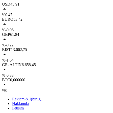
USD
45,91
%0.47
EURO
53,42
%-0.06
GBP
61,84
%-0.22
BIST
13.662,75
%-1.64
GR. ALTIN
6.658,45
%-0.88
BTC
0,000000
%0
Reklam & İşbirliği
Hakkımda
İletişim