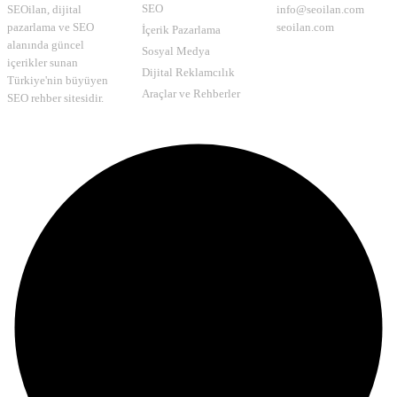
SEO
SEOilan, dijital
info@seoilan.com
pazarlama ve SEO
seoilan.com
İçerik Pazarlama
alanında güncel
Sosyal Medya
içerikler sunan
Dijital Reklamcılık
Türkiye'nin büyüyen
Araçlar ve Rehberler
SEO rehber sitesidir.