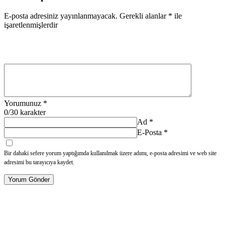
E-posta adresiniz yayınlanmayacak.
Gerekli alanlar
*
ile
işaretlenmişlerdir
Yorumunuz
*
0
/30 karakter
Ad
*
E-Posta
*
Bir dahaki sefere yorum yaptığımda kullanılmak üzere adımı, e-posta adresimi ve web site
adresimi bu tarayıcıya kaydet.
Yorum Gönder
Hakkımızda
Kategoriler
İletişim