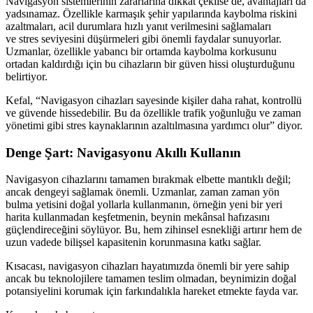
Navigasyon sistemlerinin zararlarına dikkat çekilse de, avantajları da
yadsınamaz. Özellikle karmaşık şehir yapılarında kaybolma riskini
azaltmaları, acil durumlara hızlı yanıt verilmesini sağlamaları
ve stres seviyesini düşürmeleri gibi önemli faydalar sunuyorlar.
Uzmanlar, özellikle yabancı bir ortamda kaybolma korkusunu
ortadan kaldırdığı için bu cihazların bir güven hissi oluşturduğunu
belirtiyor.
Kefal, “Navigasyon cihazları sayesinde kişiler daha rahat, kontrollü
ve güvende hissedebilir. Bu da özellikle trafik yoğunluğu ve zaman
yönetimi gibi stres kaynaklarının azaltılmasına yardımcı olur” diyor.
Denge Şart: Navigasyonu Akıllı Kullanın
Navigasyon cihazlarını tamamen bırakmak elbette mantıklı değil;
ancak dengeyi sağlamak önemli. Uzmanlar, zaman zaman yön
bulma yetisini doğal yollarla kullanmanın, örneğin yeni bir yeri
harita kullanmadan keşfetmenin, beynin mekânsal hafızasını
güçlendireceğini söylüyor. Bu, hem zihinsel esnekliği artırır hem de
uzun vadede bilişsel kapasitenin korunmasına katkı sağlar.
Kısacası, navigasyon cihazları hayatımızda önemli bir yere sahip
ancak bu teknolojilere tamamen teslim olmadan, beynimizin doğal
potansiyelini korumak için farkındalıkla hareket etmekte fayda var.