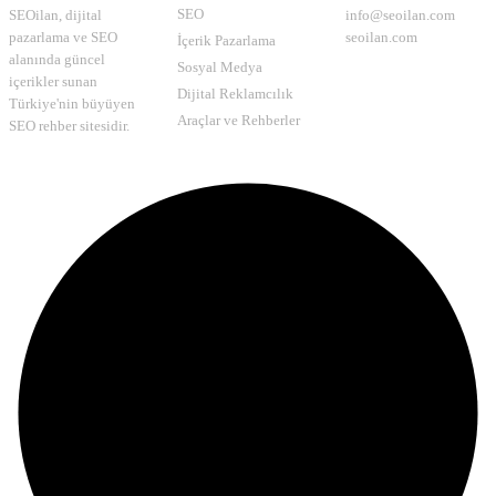
SEO
SEOilan, dijital
info@seoilan.com
pazarlama ve SEO
seoilan.com
İçerik Pazarlama
alanında güncel
Sosyal Medya
içerikler sunan
Dijital Reklamcılık
Türkiye'nin büyüyen
Araçlar ve Rehberler
SEO rehber sitesidir.