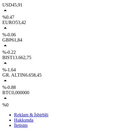
USD
45,91
%0.47
EURO
53,42
%-0.06
GBP
61,84
%-0.22
BIST
13.662,75
%-1.64
GR. ALTIN
6.658,45
%-0.88
BTC
0,000000
%0
Reklam & İşbirliği
Hakkımda
İletişim