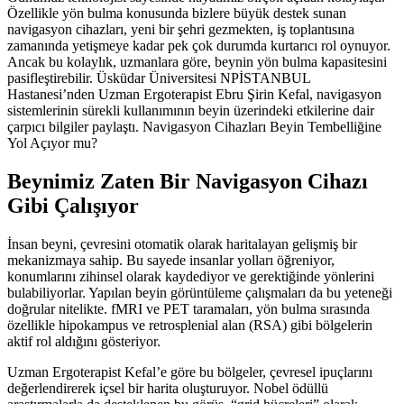
Özellikle yön bulma konusunda bizlere büyük destek sunan
navigasyon cihazları, yeni bir şehri gezmekten, iş toplantısına
zamanında yetişmeye kadar pek çok durumda kurtarıcı rol oynuyor.
Ancak bu kolaylık, uzmanlara göre, beynin yön bulma kapasitesini
pasifleştirebilir. Üsküdar Üniversitesi NPİSTANBUL
Hastanesi’nden Uzman Ergoterapist Ebru Şirin Kefal, navigasyon
sistemlerinin sürekli kullanımının beyin üzerindeki etkilerine dair
çarpıcı bilgiler paylaştı. Navigasyon Cihazları Beyin Tembelliğine
Yol Açıyor mu?
Beynimiz Zaten Bir Navigasyon Cihazı
Gibi Çalışıyor
İnsan beyni, çevresini otomatik olarak haritalayan gelişmiş bir
mekanizmaya sahip. Bu sayede insanlar yolları öğreniyor,
konumlarını zihinsel olarak kaydediyor ve gerektiğinde yönlerini
bulabiliyorlar. Yapılan beyin görüntüleme çalışmaları da bu yeteneği
doğrular nitelikte. fMRI ve PET taramaları, yön bulma sırasında
özellikle hipokampus ve retrosplenial alan (RSA) gibi bölgelerin
aktif rol aldığını gösteriyor.
Uzman Ergoterapist Kefal’e göre bu bölgeler, çevresel ipuçlarını
değerlendirerek içsel bir harita oluşturuyor. Nobel ödüllü