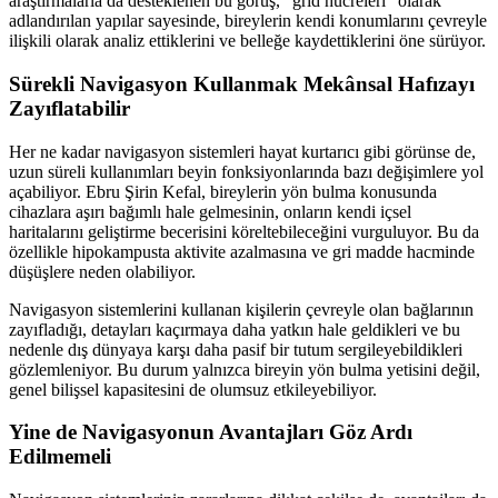
araştırmalarla da desteklenen bu görüş, “grid hücreleri” olarak
adlandırılan yapılar sayesinde, bireylerin kendi konumlarını çevreyle
ilişkili olarak analiz ettiklerini ve belleğe kaydettiklerini öne sürüyor.
Sürekli Navigasyon Kullanmak Mekânsal Hafızayı
Zayıflatabilir
Her ne kadar navigasyon sistemleri hayat kurtarıcı gibi görünse de,
uzun süreli kullanımları beyin fonksiyonlarında bazı değişimlere yol
açabiliyor. Ebru Şirin Kefal, bireylerin yön bulma konusunda
cihazlara aşırı bağımlı hale gelmesinin, onların kendi içsel
haritalarını geliştirme becerisini köreltebileceğini vurguluyor. Bu da
özellikle hipokampusta aktivite azalmasına ve gri madde hacminde
düşüşlere neden olabiliyor.
Navigasyon sistemlerini kullanan kişilerin çevreyle olan bağlarının
zayıfladığı, detayları kaçırmaya daha yatkın hale geldikleri ve bu
nedenle dış dünyaya karşı daha pasif bir tutum sergileyebildikleri
gözlemleniyor. Bu durum yalnızca bireyin yön bulma yetisini değil,
genel bilişsel kapasitesini de olumsuz etkileyebiliyor.
Yine de Navigasyonun Avantajları Göz Ardı
Edilmemeli