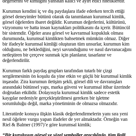
değerlerini ve kimliğini yansıtan kalıcı ve ayırt edici niteliklerdir.
Kurumun kendini iç ve dış paydaşlara ifade ederken tercih ettiği
görsel deneyimler bütünü olarak da tanımlanan kurumsal kimlik,
görsel öğelerden ibaret değildir. Kurumun değerlerini, kültürünü,
vizyonunu ve hatta insan kaynakları politikasını da içerir. Bütüncül
bir sistemdir. Öğeler arası görsel ve kavramsal kopukluk olması
durumunda, kurumsal kimlikten bahsetmek mümkün olmaz. Diğer
bir ifadeyle kurumsal kimliği oluşturan tüm unsurlar, kurumun kim
olduğunu, ne beklediğini, neyi savunduğunu ve nasıl davranacağını
netleştiren bir çerçeve sunmak için planlanır, tasarlanır ve
değerlendirilir.
Kurumun farklı paydaş grupları tarafından tutarlı bir çizgi
sergilemesinin ön koşulu da yine etkin ve güçlü bir kurumsal kimlik
inşasıdır. Zira kurumun iletişim şekli, görsel dili ve davranışları
arasındaki bütünsel yapı, marka güveni ve kurumsal itibar üzerinde
doğrudan etkilidir. Dolayısıyla kurumsal kimlik sadece estetik
kaygılar nedeniyle gerçekleştirilmesi gereken bir işletme
sorumluluğu değil, marka yönetiminin de olmazsa olmazıdır.
Literatürde konuya ilişkin klasik değerlendirmelerin yanı sıra yeni
nesil öğelere vurgu yapan ifadeler de yer almaktadır. Örneğin van
Riel & Balmer (1997)’e göre kurumsal kimlik;
“Bir kuruluşun görsel ve sözel semboller aracılığıyla, tüm ilgili