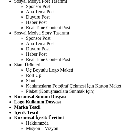
Sosyal Medya Post Tasarımı
Sponsor Post
Ana Tema Post
Duyuru Post
Haber Post
Real Time Content Post
Sosyal Medya Story Tasarımı
Sponsor Post
Ana Tema Post
Duyuru Post
Haber Post
Real Time Content Post
Stant Ürünleri
Üç Boyutlu Logo Maketi
Roll-Up
Stant
Katılımcıların Fotoğraf Çekmesi İçin Karton Maket
Plaket (Konuşmacılara Sunmak İçin)
Kurumsal Sunum Dosyası
Logo Kullanım Dosyası
Marka Tescil
İçerik Tescil
Kurumsal İçerik Üretimi
Hakkımızda
Misyon – Vizyon