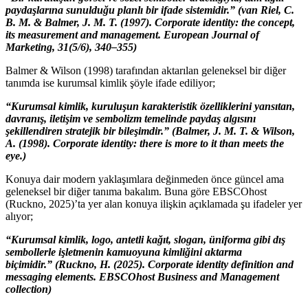
paydaşlarına sunulduğu planlı bir ifade sistemidir.” (van Riel, C.
B. M. & Balmer, J. M. T. (1997). Corporate identity: the concept,
its measurement and management. European Journal of
Marketing, 31(5/6), 340–355)
Balmer & Wilson (1998) tarafından aktarılan geleneksel bir diğer
tanımda ise kurumsal kimlik şöyle ifade ediliyor;
“Kurumsal kimlik, kuruluşun karakteristik özelliklerini yansıtan,
davranış, iletişim ve sembolizm temelinde paydaş algısını
şekillendiren stratejik bir bileşimdir.” (Balmer, J. M. T. & Wilson,
A. (1998). Corporate identity: there is more to it than meets the
eye.)
Konuya dair modern yaklaşımlara değinmeden önce güncel ama
geleneksel bir diğer tanıma bakalım. Buna göre EBSCOhost
(Ruckno, 2025)’ta yer alan konuya ilişkin açıklamada şu ifadeler yer
alıyor;
“Kurumsal kimlik, logo, antetli kağıt, slogan, üniforma gibi dış
sembollerle işletmenin kamuoyuna kimliğini aktarma
biçimidir.” (Ruckno, H. (2025). Corporate identity definition and
messaging elements. EBSCOhost Business and Management
collection)