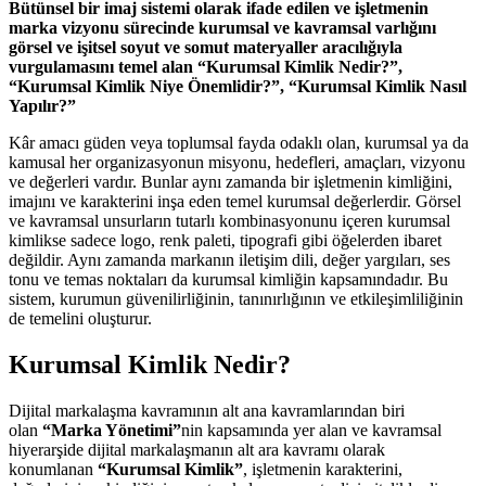
Bütünsel bir imaj sistemi olarak ifade edilen ve işletmenin
marka vizyonu sürecinde kurumsal ve kavramsal varlığını
görsel ve işitsel soyut ve somut materyaller aracılığıyla
vurgulamasını temel alan “Kurumsal Kimlik Nedir?”,
“Kurumsal Kimlik Niye Önemlidir?”, “Kurumsal Kimlik Nasıl
Yapılır?”
Kâr amacı güden veya toplumsal fayda odaklı olan, kurumsal ya da
kamusal her organizasyonun misyonu, hedefleri, amaçları, vizyonu
ve değerleri vardır. Bunlar aynı zamanda bir işletmenin kimliğini,
imajını ve karakterini inşa eden temel kurumsal değerlerdir. Görsel
ve kavramsal unsurların tutarlı kombinasyonunu içeren kurumsal
kimlikse sadece logo, renk paleti, tipografi gibi öğelerden ibaret
değildir. Aynı zamanda markanın iletişim dili, değer yargıları, ses
tonu ve temas noktaları da kurumsal kimliğin kapsamındadır. Bu
sistem, kurumun güvenilirliğinin, tanınırlığının ve etkileşimliliğinin
de temelini oluşturur.
Kurumsal Kimlik Nedir?
Dijital markalaşma kavramının alt ana kavramlarından biri
olan
“Marka Yönetimi”
nin kapsamında yer alan ve kavramsal
hiyerarşide dijital markalaşmanın alt ara kavramı olarak
konumlanan
“Kurumsal Kimlik”
, işletmenin karakterini,