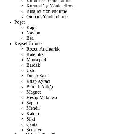
Kurum İçi Yönlendirme
Kurum Dışı Yönlendirme
Bina İçi Yönlendirme
Otopark Yönlendirme
Poşet
Kağıt
Naylon
Bez
Kişisel Ürünler
Rozet, Anahtarlık
Kalemlik
Mousepad
Bardak
Usb
Duvar Saati
Kitap Ayracı
Bardak Altlığı
Magnet
Hesap Makinesi
Şapka
Mendil
Kalem
Silgi
Çanta
Şemsiye