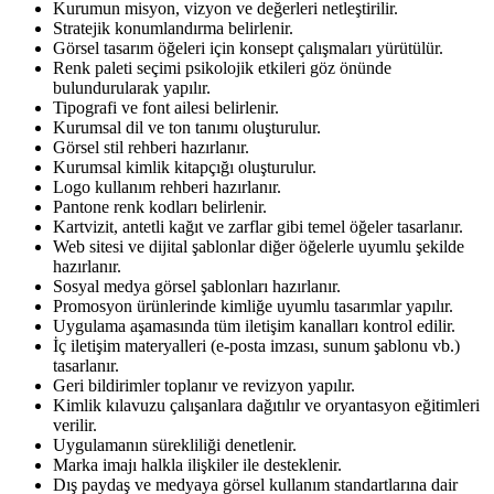
Kurumun misyon, vizyon ve değerleri netleştirilir.
Stratejik konumlandırma belirlenir.
Görsel tasarım öğeleri için konsept çalışmaları yürütülür.
Renk paleti seçimi psikolojik etkileri göz önünde
bulundurularak yapılır.
Tipografi ve font ailesi belirlenir.
Kurumsal dil ve ton tanımı oluşturulur.
Görsel stil rehberi hazırlanır.
Kurumsal kimlik kitapçığı oluşturulur.
Logo kullanım rehberi hazırlanır.
Pantone renk kodları belirlenir.
Kartvizit, antetli kağıt ve zarflar gibi temel öğeler tasarlanır.
Web sitesi ve dijital şablonlar diğer öğelerle uyumlu şekilde
hazırlanır.
Sosyal medya görsel şablonları hazırlanır.
Promosyon ürünlerinde kimliğe uyumlu tasarımlar yapılır.
Uygulama aşamasında tüm iletişim kanalları kontrol edilir.
İç iletişim materyalleri (e-posta imzası, sunum şablonu vb.)
tasarlanır.
Geri bildirimler toplanır ve revizyon yapılır.
Kimlik kılavuzu çalışanlara dağıtılır ve oryantasyon eğitimleri
verilir.
Uygulamanın sürekliliği denetlenir.
Marka imajı halkla ilişkiler ile desteklenir.
Dış paydaş ve medyaya görsel kullanım standartlarına dair