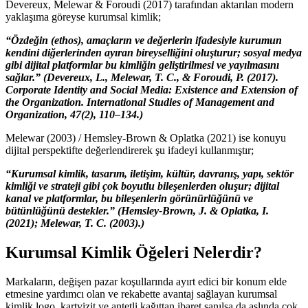
Devereux, Melewar & Foroudi (2017) tarafından aktarılan modern
yaklaşıma göreyse kurumsal kimlik;
“Özdeğin (ethos), amaçların ve değerlerin ifadesiyle kurumun
kendini diğerlerinden ayıran bireyselliğini oluşturur; sosyal medya
gibi dijital platformlar bu kimliğin geliştirilmesi ve yayılmasını
sağlar.” (Devereux, L., Melewar, T. C., & Foroudi, P. (2017).
Corporate Identity and Social Media: Existence and Extension of
the Organization. International Studies of Management and
Organization, 47(2), 110–134.)
Melewar (2003) / Hemsley-Brown & Oplatka (2021) ise konuyu
dijital perspektifte değerlendirerek şu ifadeyi kullanmıştır;
“Kurumsal kimlik, tasarım, iletişim, kültür, davranış, yapı, sektör
kimliği ve strateji gibi çok boyutlu bileşenlerden oluşur; dijital
kanal ve platformlar, bu bileşenlerin görünürlüğünü ve
bütünlüğünü destekler.” (Hemsley-Brown, J. & Oplatka, I.
(2021); Melewar, T. C. (2003).)
Kurumsal Kimlik Öğeleri Nelerdir?
Markaların, değişen pazar koşullarında ayırt edici bir konum elde
etmesine yardımcı olan ve rekabette avantaj sağlayan kurumsal
kimlik logo, kartvizit ve antetli kağıttan ibaret sanılsa da aslında çok