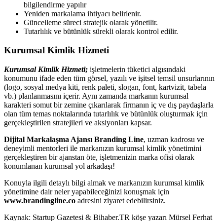
bilgilendirme yapılır
Yeniden markalama ihtiyacı belirlenir.
Güncelleme süreci stratejik olarak yönetilir.
Tutarlılık ve bütünlük sürekli olarak kontrol edilir.
Kurumsal Kimlik Hizmeti
Kurumsal Kimlik Hizmeti;
işletmelerin tüketici algısındaki
konumunu ifade eden tüm görsel, yazılı ve işitsel temsil unsurlarının
(logo, sosyal medya kiti, renk paleti, slogan, font, kartvizit, tabela
vb.) planlanmasını içerir. Aynı zamanda markanın kurumsal
karakteri somut bir zemine çıkarılarak firmanın iç ve dış paydaşlarla
olan tüm temas noktalarında tutarlılık ve bütünlük oluşturmak için
gerçekleştirilen stratejileri ve aksiyonları kapsar.
Dijital Markalaşma Ajansı Branding Line
, uzman kadrosu ve
deneyimli mentorleri ile markanızın kurumsal kimlik yönetimini
gerçekleştiren bir ajanstan öte, işletmenizin marka ofisi olarak
konumlanan kurumsal yol arkadaşı!
Konuyla ilgili detaylı bilgi almak ve markanızın kurumsal kimlik
yönetimine dair neler yapabileceğinizi konuşmak için
www.brandingline.co
adresini ziyaret edebilirsiniz.
Kaynak: Startup Gazetesi & Bihaber.TR köşe yazarı Mürsel Ferhat