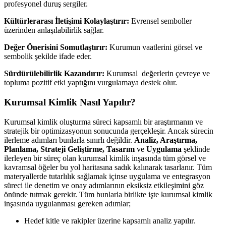
profesyonel duruş sergiler.
Kültürlerarası İletişimi Kolaylaştırır:
Evrensel semboller
üzerinden anlaşılabilirlik sağlar.
Değer Önerisini Somutlaştırır:
Kurumun vaatlerini görsel ve
sembolik şekilde ifade eder.
Sürdürülebilirlik Kazandırır:
Kurumsal değerlerin çevreye ve
topluma pozitif etki yaptığını vurgulamaya destek olur.
Kurumsal Kimlik Nasıl Yapılır?
Kurumsal kimlik oluşturma süreci kapsamlı bir araştırmanın ve
stratejik bir optimizasyonun sonucunda gerçekleşir. Ancak sürecin
ilerleme adımları bunlarla sınırlı değildir.
Analiz, Araştırma,
Planlama, Strateji Geliştirme, Tasarım
ve
Uygulama
şeklinde
ilerleyen bir süreç olan kurumsal kimlik inşasında tüm görsel ve
kavramsal öğeler bu yol haritasına sadık kalınarak tasarlanır. Tüm
materyallerde tutarlılık sağlamak içinse uygulama ve entegrasyon
süreci ile denetim ve onay adımlarının eksiksiz etkileşimini göz
önünde tutmak gerekir. Tüm bunlarla birlikte işte kurumsal kimlik
inşasında uygulanması gereken adımlar;
Hedef kitle ve rakipler üzerine kapsamlı analiz yapılır.