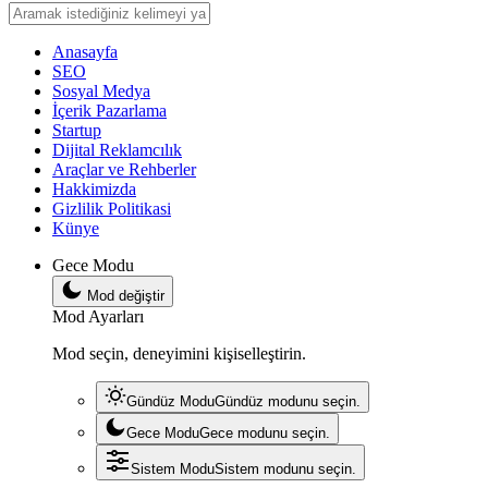
Anasayfa
SEO
Sosyal Medya
İçerik Pazarlama
Startup
Dijital Reklamcılık
Araçlar ve Rehberler
Hakkimizda
Gizlilik Politikasi
Künye
Gece Modu
Mod değiştir
Mod Ayarları
Mod seçin, deneyimini kişiselleştirin.
Gündüz Modu
Gündüz modunu seçin.
Gece Modu
Gece modunu seçin.
Sistem Modu
Sistem modunu seçin.