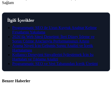
Sağlam
İlgili İçerikler
Programmatic SEO ile Uzun Kuyruk Anahtar Kelime
Fırsatlarını Yakalama
2026’da Web Sitesi Denetimi: İleri Düzey İzleme ve
Sorun Çözme Araçlarıyla Performansınızı Artırın
Arama Niyeti İçin Gelişmiş Sorgu Analizi ve İçerik
Haritalaması
Kullanıcı Deneyimi Sinyallerini İyileştirmek İçin Isı
Haritaları ve Tıklama Analizi
Programmatic SEO ve Veri Tabanından İçerik Üretimi
Benzer Haberler