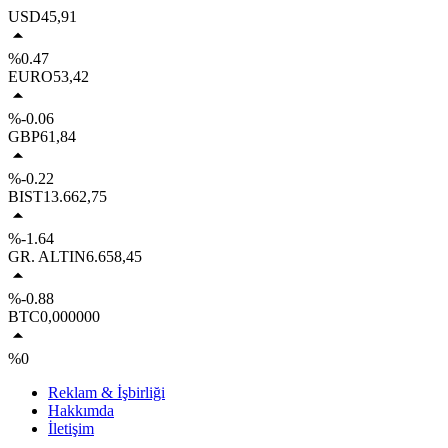
USD
45,91
%0.47
EURO
53,42
%-0.06
GBP
61,84
%-0.22
BIST
13.662,75
%-1.64
GR. ALTIN
6.658,45
%-0.88
BTC
0,000000
%0
Reklam & İşbirliği
Hakkımda
İletişim