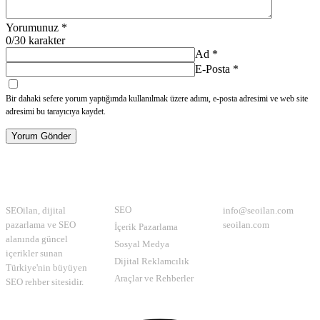
Yorumunuz
*
0
/30 karakter
Ad
*
E-Posta
*
Bir dahaki sefere yorum yaptığımda kullanılmak üzere adımı, e-posta adresimi ve web site
adresimi bu tarayıcıya kaydet.
Yorum Gönder
Hakkımızda
Kategoriler
İletişim
SEO
SEOilan, dijital
info@seoilan.com
pazarlama ve SEO
seoilan.com
İçerik Pazarlama
alanında güncel
Sosyal Medya
içerikler sunan
Dijital Reklamcılık
Türkiye'nin büyüyen
Araçlar ve Rehberler
SEO rehber sitesidir.