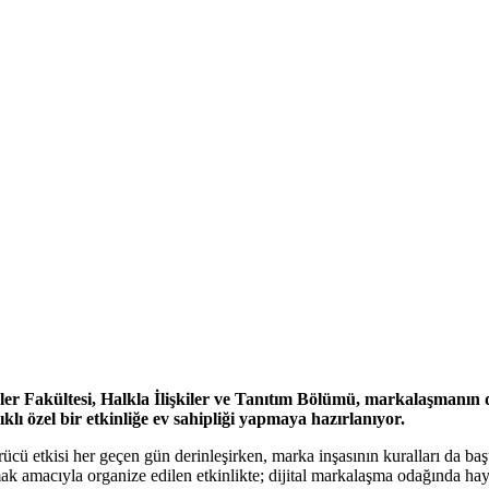
limler Fakültesi, Halkla İlişkiler ve Tanıtım Bölümü, markalaşmanı
lı özel bir etkinliğe ev sahipliği yapmaya hazırlanıyor.
ürücü etkisi her geçen gün derinleşirken, marka inşasının kuralları da 
mak amacıyla organize edilen etkinlikte; dijital markalaşma odağında ha