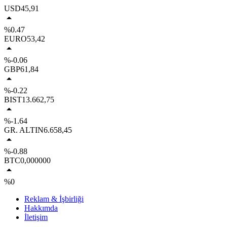
USD
45,91
%0.47
EURO
53,42
%-0.06
GBP
61,84
%-0.22
BIST
13.662,75
%-1.64
GR. ALTIN
6.658,45
%-0.88
BTC
0,000000
%0
Reklam & İşbirliği
Hakkımda
İletişim