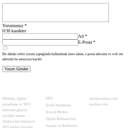
Yorumunuz
*
0
/30 karakter
Ad
*
E-Posta
*
Bir dahaki sefere yorum yaptığımda kullanılmak üzere adımı, e-posta adresimi ve web site
adresimi bu tarayıcıya kaydet.
Yorum Gönder
Hakkımızda
Kategoriler
İletişim
SEO
SEOilan, dijital
info@seoilan.com
pazarlama ve SEO
seoilan.com
İçerik Pazarlama
alanında güncel
Sosyal Medya
içerikler sunan
Dijital Reklamcılık
Türkiye'nin büyüyen
Araçlar ve Rehberler
SEO rehber sitesidir.