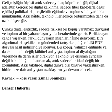
Gelişmişliğin ölçüsü artık sadece yollar, köprüler değil; dijital
adalettir. Gerçek bir dijital kalkınma, sadece fiber kablolarla değil;
eşitlikçi politikalarla, erişilebilir eğitimle ve toplumsal duyarlılıkla
mümkündür. Aksi hâlde, teknoloji ilerledikçe birbirimizden daha da
uzak düşeceğiz.
Çünkü dijital eşitsizlik, sadece fiziksel bir kopuş yaratmaz; duygusal
ve toplumsal bir yabancılaşmayı da beraberinde getirir. Birlikte aynı
çağda yaşarken, farklı dünyaların insanları hâline geliyoruz. Biri
algoritmalarla şekillenen gündemleri tartışırken, diğeri hâlâ PDF
dosyası nasıl indirilir diye soruyor. Bu kopuş, yalnızca eğitimde ya
da ekonomide değil; kültürel anlayışta, toplumsal diyaloğun
yapısında da derin izler bırakıyor. Teknolojiye erişimin ayrıcalık
değil hak olduğunu hatırlamak, artık sadece bir ideal değil; bir
zorunluluk. Aksi takdirde, dijital dünya bizi bilgiye yaklaştırırken,
birbirimize dair anlayıştan uzaklaştırmaya devam edecek.
Kaynak. – köşe yazarı
Zuhal Sönmezer
Benzer Haberler