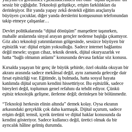
sessiz bir çığlığıdır. Teknoloji geliştikçe, erişim farklılıkları da
derinleşiyor. Bir yanda yapay zekâ destekli eğitim araçlarıyla
büyüyen çocuklar, diğer yanda derslerini komşusunun telefonundan
takip etmeye çalışanlar…
Devlet politikalarında “dijital dönüşüm” manşetlere taşınırken,
mahalle aralarında sinyal arayan gençler nedense başlığa çıkamıyor.
Göz alıcı teknoloji yatırımlarının gölgesinde, sessizce büyüyen bir
eşitsizlik var: dijital erişim yoksulluğu. Sadece internet bağlantısı
değil mesele; uygun cihaz, teknik destek, dijital okuryazarlık ve
hatta “bağlı olmanın anlamı” konusunda devasa farklar söz konusu.
Kırsalda yaşayan bir genç ile büyük şehirde, özel okulda okuyan bir
akranı arasında sadece mekânsal değil, aynı zamanda geleceğe dair
fırsat eşitsizliği var. Eğitimde, iş bulmada, hatta sosyal hayata
katılımda dijital uçurum kendini hissettiriyor. Bu eşitsizlik, sadece
bireyleri değil, toplumun genel refahını da tehdit ediyor. Çünkü
eşitsiz teknolojik gelişme, ilerleme değil; derinleşen bir bölünmedir.
“Teknoloji herkesin elinin altında” demek kolay. Oysa ekranın
arkasındaki gerçeklik çok daha karmaşık. Dijital uçurum, sadece
erişim değil; temsil, içerik üretimi ve dijital haklar konusunda da
kendini gösteriyor. Sadece kullanıcı değil, üretici olmak da bir
ayrıcalık hâline gelmiş durumda.