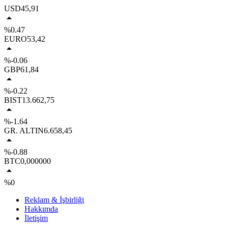
USD
45,91
%0.47
EURO
53,42
%-0.06
GBP
61,84
%-0.22
BIST
13.662,75
%-1.64
GR. ALTIN
6.658,45
%-0.88
BTC
0,000000
%0
Reklam & İşbirliği
Hakkımda
İletişim