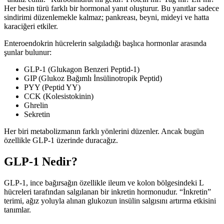
Her besin türü farklı bir hormonal yanıt oluşturur. Bu yanıtlar sadece
sindirimi düzenlemekle kalmaz; pankreası, beyni, mideyi ve hatta
karaciğeri etkiler.
Enteroendokrin hücrelerin salgıladığı başlıca hormonlar arasında
şunlar bulunur:
GLP-1 (Glukagon Benzeri Peptid-1)
GIP (Glukoz Bağımlı İnsülinotropik Peptid)
PYY (Peptid YY)
CCK (Kolesistokinin)
Ghrelin
Sekretin
Her biri metabolizmanın farklı yönlerini düzenler. Ancak bugün
özellikle GLP-1 üzerinde duracağız.
GLP-1 Nedir?
GLP-1, ince bağırsağın özellikle ileum ve kolon bölgesindeki L
hücreleri tarafından salgılanan bir inkretin hormonudur. “İnkretin”
terimi, ağız yoluyla alınan glukozun insülin salgısını artırma etkisini
tanımlar.