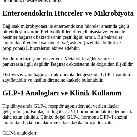
üretimimizi desteklemiş oluruz.
Enteroendokrin Hücreler ve Mikrobiyota
Bağırsak mikrobiyotası ile enteroendokrin hücreler arasında güçlü
bir etkileşim vardır. Prebiyotik lifler, dirençli nişasta ve fermente
besinler bağırsak bakterilerinin çeşitliliğini artırır. Bu bakteriler
tarafından üretilen kısa zincirli yağ asitleri (özellikle bütirat ve
propiyonat) L hücrelerini aktive edebilir.
Bu durum bize şunu gösteriyor: Metabolik sağlık yalnızca
pankreasla ilgili değildir. Bağırsak ekosistemi ile doğrudan ilişkilidir.
Disbiyozis yani bağırsak mikrobiyota dengesizliği, GLP-1 yanıtını
zayıflatabilir ve insülin direncine katkıda bulunabilir.
GLP-1 Analogları ve Klinik Kullanım
Tıp dünyasında GLP-1 reseptör agonistleri adı verilen ilaçlar
geliştirilmiştir. Bu ilaçlar doğal GLP-1 hormonunu taklit eder ancak
daha uzun etkilidir. Çünkü doğal GLP-1 hormonu DPP-4 enzimi
tarafından hızla parçalanır ve etkisi dakikalar içinde azalır.
GLP-1 analogları: