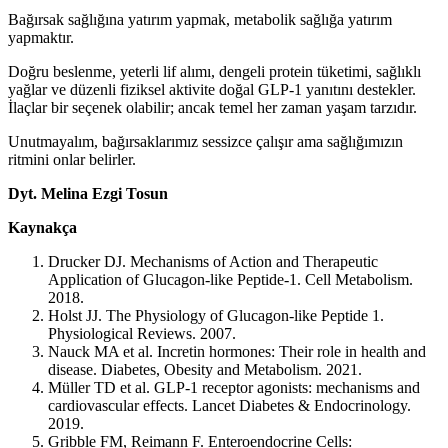
Bağırsak sağlığına yatırım yapmak, metabolik sağlığa yatırım
yapmaktır.
Doğru beslenme, yeterli lif alımı, dengeli protein tüketimi, sağlıklı
yağlar ve düzenli fiziksel aktivite doğal GLP-1 yanıtını destekler.
İlaçlar bir seçenek olabilir; ancak temel her zaman yaşam tarzıdır.
Unutmayalım, bağırsaklarımız sessizce çalışır ama sağlığımızın
ritmini onlar belirler.
Dyt. Melina Ezgi Tosun
Kaynakça
Drucker DJ. Mechanisms of Action and Therapeutic
Application of Glucagon-like Peptide-1. Cell Metabolism.
2018.
Holst JJ. The Physiology of Glucagon-like Peptide 1.
Physiological Reviews. 2007.
Nauck MA et al. Incretin hormones: Their role in health and
disease. Diabetes, Obesity and Metabolism. 2021.
Müller TD et al. GLP-1 receptor agonists: mechanisms and
cardiovascular effects. Lancet Diabetes & Endocrinology.
2019.
Gribble FM, Reimann F. Enteroendocrine Cells: