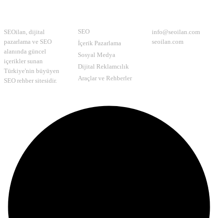
Hakkımızda
Kategoriler
İletişim
SEO
SEOilan, dijital
info@seoilan.com
pazarlama ve SEO
seoilan.com
İçerik Pazarlama
alanında güncel
Sosyal Medya
içerikler sunan
Dijital Reklamcılık
Türkiye'nin büyüyen
Araçlar ve Rehberler
SEO rehber sitesidir.