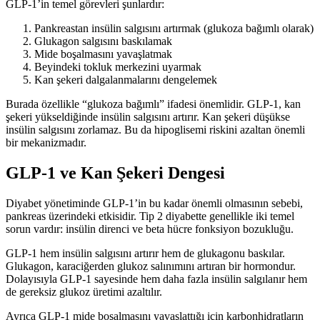
GLP-1’in temel görevleri şunlardır:
Pankreastan insülin salgısını artırmak (glukoza bağımlı olarak)
Glukagon salgısını baskılamak
Mide boşalmasını yavaşlatmak
Beyindeki tokluk merkezini uyarmak
Kan şekeri dalgalanmalarını dengelemek
Burada özellikle “glukoza bağımlı” ifadesi önemlidir. GLP-1, kan
şekeri yükseldiğinde insülin salgısını artırır. Kan şekeri düşükse
insülin salgısını zorlamaz. Bu da hipoglisemi riskini azaltan önemli
bir mekanizmadır.
GLP-1 ve Kan Şekeri Dengesi
Diyabet yönetiminde GLP-1’in bu kadar önemli olmasının sebebi,
pankreas üzerindeki etkisidir. Tip 2 diyabette genellikle iki temel
sorun vardır: insülin direnci ve beta hücre fonksiyon bozukluğu.
GLP-1 hem insülin salgısını artırır hem de glukagonu baskılar.
Glukagon, karaciğerden glukoz salınımını artıran bir hormondur.
Dolayısıyla GLP-1 sayesinde hem daha fazla insülin salgılanır hem
de gereksiz glukoz üretimi azaltılır.
Ayrıca GLP-1 mide boşalmasını yavaşlattığı için karbonhidratların