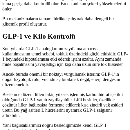
kana geçişi daha kontrollü olur. Bu da ani kan şekeri yükselmelerini
önler.
Bu mekanizmaların tamamı birlikte çalışarak daha dengeli bir
glisemik profil oluşturur.
GLP-1 ve Kilo Kontrolü
Son yıllarda GLP-1 analoglarının zayıflama amacıyla
kullanılmasının temel sebebi, tokluk üzerindeki güçlü etkisidir. GLP-
1 beyindeki hipotalamusa etki ederek iştahı azaltır. Aynı zamanda
mide boşalmasını yavaşlattığı için kişi daha uzun süre tok hisseder.
Ancak burada önemli bir noktayı vurgulamak isterim: GLP-1’in
doğal fizyolojik rolü, vücudu aç bırakmak değil; enerji dengesini
düzenlemektir.
Beslenme düzeni liften fakir, yüksek işlenmiş karbonhidrat içerikli
olduğunda GLP-1 yanıtı zayıflayabilir. Lifli besinler, özellikle
çözünür lifler, bağırsakta fermente edilerek kısa zincirli yağ asitleri
üretir. Bu yağ asitleri L hücrelerini uyararak GLP-1 salgısını
artırabilir.
Yani bağırsaklarımızı doğru beslediğimizde kendi GLP-1