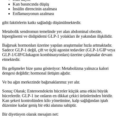
Kan basıncında düşüş
İnsülin direncinin azalması
Enflamasyonun azalması
gibi faktörlerin katkı sağladığı düşünülmektedir.
Metabolik sendromun temelinde yer alan abdominal obezite,
hiperglisemi ve dislipidemi GLP-1 yolakları ile yakından ilişkilidir.
Bağırsak hormonları üzerine yapılan araştırmalar hızla artmaktadır.
Sadece GLP-1 değil, çift ve üçlü agonist tedaviler (GLP-1/GIP veya
GLP-1/GIP/Glukagon kombinasyonları) üzerine çalışmalar devam
etmektedir.
Bu gelişmeler bize şunu gösteriyor: Metabolizma yalnızca kalori
dengesi değildir; hormonal iletişim ağıdır.
Ve bu ağın merkezinde bağırsaklarımız yer alır.
Sonuç Olarak; Enteroendokrin hücreler küçük ama etkisi büyük
hücrelerdir. GLP-1 ise onların en dikkat çekici ürünlerinden biridir.
Kan şekeri kontrolünden kilo yönetimine, kalp sağlığından iştah
düzenine kadar geniş bir etki alanına sahiptir.
Bir diyetisyen olarak mesajım net: