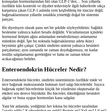
konuşulan hormonlarından biri olan GLP-1’den… Son yıllarda
özellikle kilo kontrolü ve diyabet tedavisiyle ilgili haberlerde sıkça
karşımıza çıkan GLP-1 aslında yeni keşfedilmiş bir mucize değil;
bağırsaklarımızın yıllardır ustalıkla yönettiği doğal bir sistemin
parçası.
Bir diyetisyen olarak şunu net bir şekilde söyleyebilirim: Sağlıklı
beslenme yalnızca kalori hesabı değildir. Vücudumuzun içindeki
hormonal iletişim ağını anlamadan metabolizmayı anlamamız
mümkün değil. İşte bu noktada bağırsaklarımız adeta ikinci
beynimiz gibi çalışır. Çünkü sindirim sistemi yalnızca besinleri
parçalamaz; aynı zamanda ne zaman doyduğumuzu, ne kadar
insülin salgılamamız gerektiğini ve hatta ne zaman tekrar
acıkacağımızı belirler.
Enteroendokrin Hücreler Nedir?
Enteroendokrin hücreler, sindirim sistemimizin özellikle mide ve
ince bağırsak mukozasında bulunan özel salgı hücreleridir. Sayıca
bağırsak epitel hücrelerinin küçük bir yüzdesini oluştursalar da
etkileri son derece büyüktür. Bu hücreler, tükettiğimiz besinleri
algılar ve buna uygun hormonları kana salgılar.
Yani bir anlamda, yediğimiz her lokma bu hücreler tarafından
“analiz edilir.” Karbonhidrat mı geldi? Protein mi? Yağ mı? Lif mi?