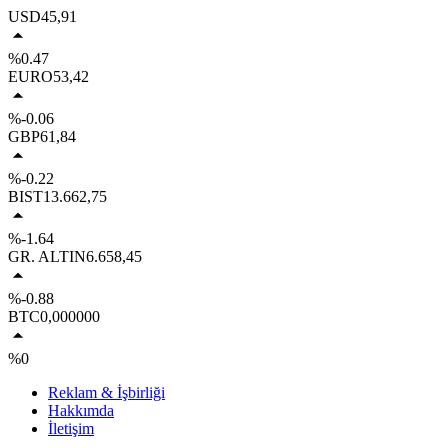
USD
45,91
%0.47
EURO
53,42
%-0.06
GBP
61,84
%-0.22
BIST
13.662,75
%-1.64
GR. ALTIN
6.658,45
%-0.88
BTC
0,000000
%0
Reklam & İşbirliği
Hakkımda
İletişim