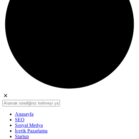
Anasayfa
SEO
Sosyal Medya
İçerik Pazarlama
Startup