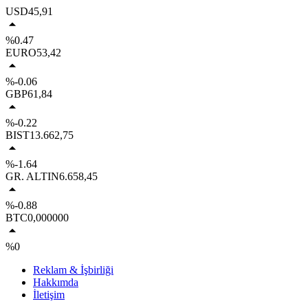
USD
45,91
%0.47
EURO
53,42
%-0.06
GBP
61,84
%-0.22
BIST
13.662,75
%-1.64
GR. ALTIN
6.658,45
%-0.88
BTC
0,000000
%0
Reklam & İşbirliği
Hakkımda
İletişim