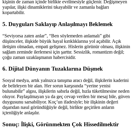
kişinin de zaman içinde birlikte evrilmesiyle güçlenir. Değişmeyen
yapılar, ilişki dinamiklerini tıkayabilir ve zamanla bağları
kopartabilir.
5.
Duyguları Saklayıp Anlaşılmayı Beklemek
“Seviyorsa zaten anlar”, “Ben söylemeden anlamalı” gibi
düşünceler, ilişkide büyük hayal kırıklıklarına yol açabilir. Açık
iletişim olmadan, empati gelişmez. Hislerin görünür olması, ilişkinin
sağlam zeminde ilerlemesi için şarttır. Sessizlik, romantizm değil;
çoğu zaman uzaklaşmanın habercisidir.
6.
Dijital Dünyanın Tuzaklarına Düşmek
Sosyal medya, artık yalnızca tanışma aracı değil, ilişkilerin kaderini
de belirleyen bir alan. Her sorun karşısında “yerine yenisi
bulunabilir” algısı, ilişkilerin sabırla değil, hızla tüketilmesine neden
oluyor. Paylaşılmayan ya da geç cevap verilen bir mesaj bile, güven
duygusunu sarsabiliyor. Koç’un ifadesiyle; bir ilişkinin değeri
dışarıdan nasıl göründüğüyle değil, birlikte geçirilen anların
içtenliğiyle anlaşılır.
Sonuç: İlişki, Görünmekten Çok Hissedilmektir