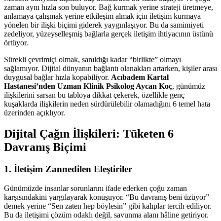
zaman aynı hızla son buluyor. Bağ kurmak yerine strateji üretmeye,
anlamaya çalışmak yerine etkileşim almak için iletişim kurmaya
yönelen bir ilişki biçimi giderek yaygınlaşıyor. Bu da samimiyeti
zedeliyor, yüzeyselleşmiş bağlarla gerçek iletişim ihtiyacının üstünü
örtüyor.
Sürekli çevrimiçi olmak, sanıldığı kadar “birlikte” olmayı
sağlamıyor. Dijital dünyanın bağlantı olanakları artarken, kişiler arası
duygusal bağlar hızla kopabiliyor.
Acıbadem Kartal
Hastanesi’nden Uzman Klinik Psikolog Aycan Koç
, günümüz
ilişkilerini sarsan bu tabloya dikkat çekerek, özellikle genç
kuşaklarda ilişkilerin neden sürdürülebilir olamadığını 6 temel hata
üzerinden açıklıyor.
Dijital Çağın İlişkileri: Tüketen 6
Davranış Biçimi
1.
İletişim Zannedilen Eleştiriler
Günümüzde insanlar sorunlarını ifade ederken çoğu zaman
karşısındakini yargılayarak konuşuyor. “Bu davranış beni üzüyor”
demek yerine “Sen zaten hep böylesin” gibi kalıplar tercih ediliyor.
Bu da iletişimi çözüm odaklı değil, savunma alanı hâline getiriyor.