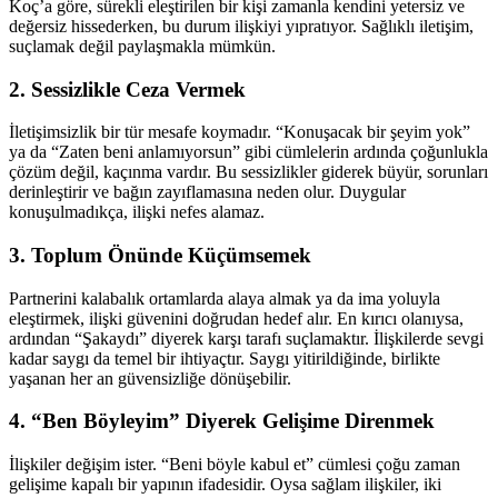
Koç’a göre, sürekli eleştirilen bir kişi zamanla kendini yetersiz ve
değersiz hissederken, bu durum ilişkiyi yıpratıyor. Sağlıklı iletişim,
suçlamak değil paylaşmakla mümkün.
2.
Sessizlikle Ceza Vermek
İletişimsizlik bir tür mesafe koymadır. “Konuşacak bir şeyim yok”
ya da “Zaten beni anlamıyorsun” gibi cümlelerin ardında çoğunlukla
çözüm değil, kaçınma vardır. Bu sessizlikler giderek büyür, sorunları
derinleştirir ve bağın zayıflamasına neden olur. Duygular
konuşulmadıkça, ilişki nefes alamaz.
3.
Toplum Önünde Küçümsemek
Partnerini kalabalık ortamlarda alaya almak ya da ima yoluyla
eleştirmek, ilişki güvenini doğrudan hedef alır. En kırıcı olanıysa,
ardından “Şakaydı” diyerek karşı tarafı suçlamaktır. İlişkilerde sevgi
kadar saygı da temel bir ihtiyaçtır. Saygı yitirildiğinde, birlikte
yaşanan her an güvensizliğe dönüşebilir.
4.
“Ben Böyleyim” Diyerek Gelişime Direnmek
İlişkiler değişim ister. “Beni böyle kabul et” cümlesi çoğu zaman
gelişime kapalı bir yapının ifadesidir. Oysa sağlam ilişkiler, iki