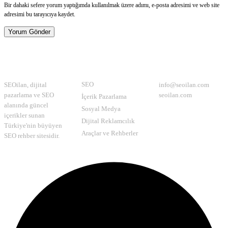
Bir dahaki sefere yorum yaptığımda kullanılmak üzere adımı, e-posta adresimi ve web site
adresimi bu tarayıcıya kaydet.
Yorum Gönder
Hakkımızda
Kategoriler
İletişim
SEO
SEOilan, dijital
info@seoilan.com
pazarlama ve SEO
seoilan.com
İçerik Pazarlama
alanında güncel
Sosyal Medya
içerikler sunan
Dijital Reklamcılık
Türkiye'nin büyüyen
Araçlar ve Rehberler
SEO rehber sitesidir.