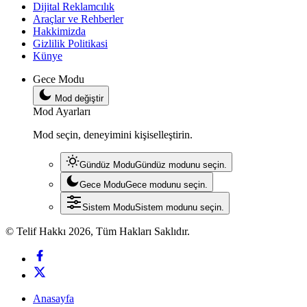
Dijital Reklamcılık
Araçlar ve Rehberler
Hakkimizda
Gizlilik Politikasi
Künye
Gece Modu
Mod değiştir
Mod Ayarları
Mod seçin, deneyimini kişiselleştirin.
Gündüz Modu
Gündüz modunu seçin.
Gece Modu
Gece modunu seçin.
Sistem Modu
Sistem modunu seçin.
© Telif Hakkı 2026, Tüm Hakları Saklıdır.
Anasayfa