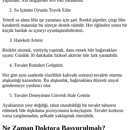
yapılmalı. Ani değişimler ters etki yaratabilir.
Su İçimini Oyunla Teşvik Edin
Yeterli su alımı lifin işe yaraması için şart. Renkli pipetler, çizgi film
karakterli mataralar bu süreçte destek olabilir. Her öğünden sonra bir
küçük bardak su içmeyi oyunlaştırabilirsiniz.
Hareketi Artırın
Bisiklet sürmek, yürüyüş yapmak, dans etmek bile bağırsakları
uyarır. Günlük 30 dakikalık fiziksel aktivite bile fark yaratabilir.
Tuvalet Rutinleri Geliştirin
Her gün aynı saatlerde (özellikle kahvaltı sonrası) tuvalete oturma
alışkanlığı kazandırın. Bu alışkanlık, bağırsaklara düzenli sinyal
göndermeye yardımcı olur.
Tuvalet Deneyimini Güvenli Hale Getirin
Ayaklarının yere değdiği, rahat oturabildiği bir tuvalet taburesi
edinmek bile dışkılama pozisyonunu kolaylaştırır. Tuvalet korkusu
varsa yargılamadan, şefkatle yaklaşmak önemlidir.
Ne Zaman Doktora Başvurulmalı?