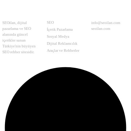
Hakkımızda
Kategoriler
İletişim
SEO
SEOilan, dijital
info@seoilan.com
pazarlama ve SEO
seoilan.com
İçerik Pazarlama
alanında güncel
Sosyal Medya
içerikler sunan
Dijital Reklamcılık
Türkiye'nin büyüyen
Araçlar ve Rehberler
SEO rehber sitesidir.