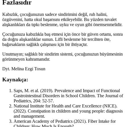
Fazlasıdır
Kabızlık, çocuğunuzun sadece sindirimini değil, ruh halini,
özgüvenini, hatta okul başarısını etkileyebilir. Bu yüzden tuvalet
alışkanlıkları da tıpkı beslenme, uyku ve oyun gibi önemsenmelidir.
Çocuğunuza kabızlıkla baş etmesi için önce bir güven ortamı, sonra
da doğru alışkanlıklar sunun. Lifli beslenme bir tercihten öte,
bağırsakların sağlıklı çalışması için bir ihtiyaçtır.
Unutmayın; sağlıklı bir sindirim sistemi, çocuğunuzun büyümesinin
görünmeyen kahramanıdır.
Dyt. Melina Ezgi Tosun
Kaynakça:
Saps, M. et al. (2019). Prevalence and Impact of Functional
Gastrointestinal Disorders in School Children. The Journal of
Pediatrics, 204: 52-57.
National Institute for Health and Care Excellence (NICE).
(2022). Constipation in children and young people: diagnosis
and management.
American Academy of Pediatrics (2021). Fiber Intake for
Children: How Much Is Enough?