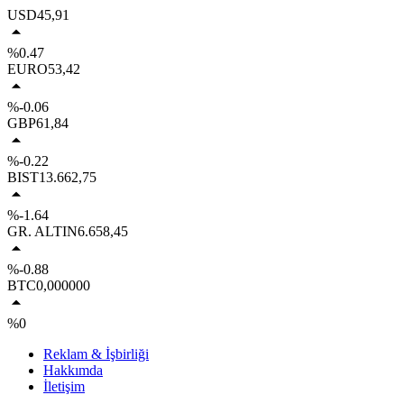
USD
45,91
%0.47
EURO
53,42
%-0.06
GBP
61,84
%-0.22
BIST
13.662,75
%-1.64
GR. ALTIN
6.658,45
%-0.88
BTC
0,000000
%0
Reklam & İşbirliği
Hakkımda
İletişim