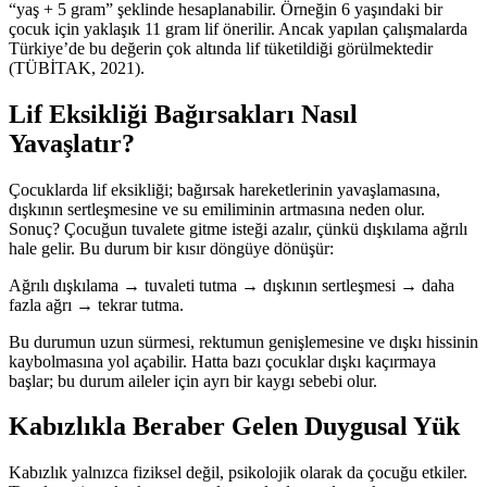
“yaş + 5 gram” şeklinde hesaplanabilir. Örneğin 6 yaşındaki bir
çocuk için yaklaşık 11 gram lif önerilir. Ancak yapılan çalışmalarda
Türkiye’de bu değerin çok altında lif tüketildiği görülmektedir
(TÜBİTAK, 2021).
Lif Eksikliği Bağırsakları Nasıl
Yavaşlatır?
Çocuklarda lif eksikliği; bağırsak hareketlerinin yavaşlamasına,
dışkının sertleşmesine ve su emiliminin artmasına neden olur.
Sonuç? Çocuğun tuvalete gitme isteği azalır, çünkü dışkılama ağrılı
hale gelir. Bu durum bir kısır döngüye dönüşür:
Ağrılı dışkılama → tuvaleti tutma → dışkının sertleşmesi → daha
fazla ağrı → tekrar tutma.
Bu durumun uzun sürmesi, rektumun genişlemesine ve dışkı hissinin
kaybolmasına yol açabilir. Hatta bazı çocuklar dışkı kaçırmaya
başlar; bu durum aileler için ayrı bir kaygı sebebi olur.
Kabızlıkla Beraber Gelen Duygusal Yük
Kabızlık yalnızca fiziksel değil, psikolojik olarak da çocuğu etkiler.