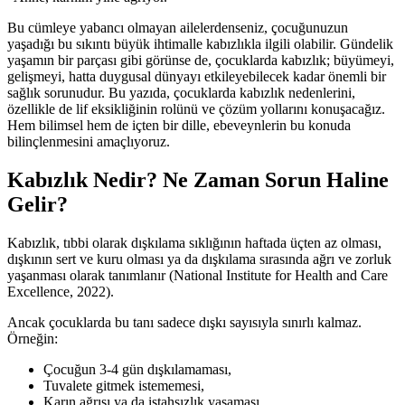
Bu cümleye yabancı olmayan ailelerdenseniz, çocuğunuzun
yaşadığı bu sıkıntı büyük ihtimalle kabızlıkla ilgili olabilir. Gündelik
yaşamın bir parçası gibi görünse de, çocuklarda kabızlık; büyümeyi,
gelişmeyi, hatta duygusal dünyayı etkileyebilecek kadar önemli bir
sağlık sorunudur. Bu yazıda, çocuklarda kabızlık nedenlerini,
özellikle de lif eksikliğinin rolünü ve çözüm yollarını konuşacağız.
Hem bilimsel hem de içten bir dille, ebeveynlerin bu konuda
bilinçlenmesini amaçlıyoruz.
Kabızlık Nedir? Ne Zaman Sorun Haline
Gelir?
Kabızlık, tıbbi olarak dışkılama sıklığının haftada üçten az olması,
dışkının sert ve kuru olması ya da dışkılama sırasında ağrı ve zorluk
yaşanması olarak tanımlanır (National Institute for Health and Care
Excellence, 2022).
Ancak çocuklarda bu tanı sadece dışkı sayısıyla sınırlı kalmaz.
Örneğin:
Çocuğun 3-4 gün dışkılamaması,
Tuvalete gitmek istememesi,
Karın ağrısı ya da iştahsızlık yaşaması,