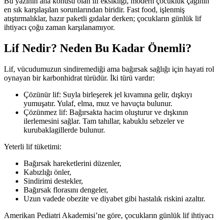
Bu yazının ana konusu olan lif eksikliği, modern çocukluk çağının
en sık karşılaşılan sorunlarından biridir. Fast food, işlenmiş
atıştırmalıklar, hazır paketli gıdalar derken; çocukların günlük lif
ihtiyacı çoğu zaman karşılanamıyor.
Lif Nedir? Neden Bu Kadar Önemli?
Lif, vücudumuzun sindiremediği ama bağırsak sağlığı için hayati rol
oynayan bir karbonhidrat türüdür. İki türü vardır:
Çözünür lif: Suyla birleşerek jel kıvamına gelir, dışkıyı
yumuşatır. Yulaf, elma, muz ve havuçta bulunur.
Çözünmez lif: Bağırsakta hacim oluşturur ve dışkının
ilerlemesini sağlar. Tam tahıllar, kabuklu sebzeler ve
kurubaklagillerde bulunur.
Yeterli lif tüketimi:
Bağırsak hareketlerini düzenler,
Kabızlığı önler,
Sindirimi destekler,
Bağırsak florasını dengeler,
Uzun vadede obezite ve diyabet gibi hastalık riskini azaltır.
Amerikan Pediatri Akademisi’ne göre, çocukların günlük lif ihtiyacı