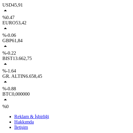
USD
45,91
%0.47
EURO
53,42
%-0.06
GBP
61,84
%-0.22
BIST
13.662,75
%-1.64
GR. ALTIN
6.658,45
%-0.88
BTC
0,000000
%0
Reklam & İşbirliği
Hakkımda
İletişim