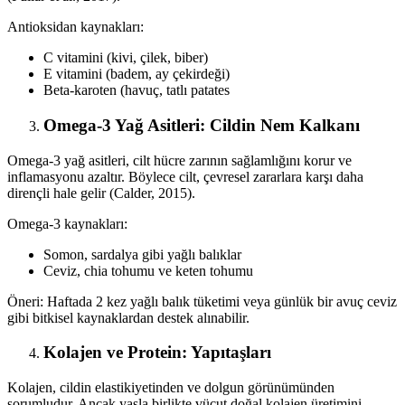
Antioksidan kaynakları:
C vitamini (kivi, çilek, biber)
E vitamini (badem, ay çekirdeği)
Beta-karoten (havuç, tatlı patates
Omega-3 Yağ Asitleri: Cildin Nem Kalkanı
Omega-3 yağ asitleri, cilt hücre zarının sağlamlığını korur ve
inflamasyonu azaltır. Böylece cilt, çevresel zararlara karşı daha
dirençli hale gelir (Calder, 2015).
Omega-3 kaynakları:
Somon, sardalya gibi yağlı balıklar
Ceviz, chia tohumu ve keten tohumu
Öneri: Haftada 2 kez yağlı balık tüketimi veya günlük bir avuç ceviz
gibi bitkisel kaynaklardan destek alınabilir.
Kolajen ve Protein: Yapıtaşları
Kolajen, cildin elastikiyetinden ve dolgun görünümünden
sorumludur. Ancak yaşla birlikte vücut doğal kolajen üretimini