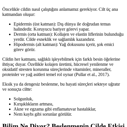
Öncelikle cildin nasıl çalıştığını anlamamız gerekiyor. Cilt üç ana
katmandan oluşur:
Epidermis (üst katman): Dış dünya ile doğrudan temas
halindedir. Koruyucu bariyer görevi yapar.
Dermis (orta katman): Kollajen ve elastin liflerinin bulunduğu
yerdir. Cilde esneklik ve sağlamlık kazandırır.
Hipodermis (alt katman): Yağ dokusunu içerir, şok emici
görev görür.
Cildin her katmanı, sağlıklı işleyebilmek için farklı besin öğelerine
ihtiyaç duyar. Özellikle kolajen üretimi, hücresel yenilenme ve
oksidatif stresten korunma süreçlerinde vitaminler, mineraller,
proteinler ve yağ asitleri temel rol oynar (Pullar et al., 2017).
Eksik ya da dengesiz beslenme, bu hayati süreçleri sekteye uğratır
ve sonuçta ciltte:
Solgunluk,
Kırışıklıkların artması,
Akne ve egzama gibi enflamatuvar hastalıklar,
Nem kaybı gibi sorunlar görülür.
Bilim Ne Diyor? Beslenmenin Cilde Etkisi