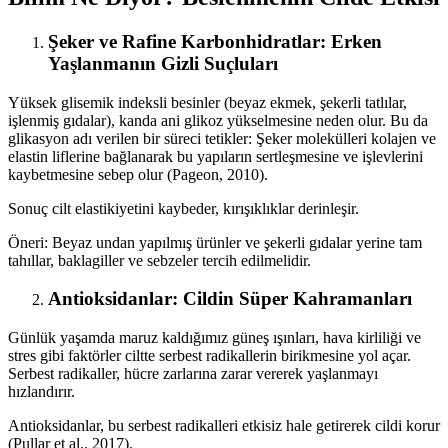
Şeker ve Rafine Karbonhidratlar: Erken
Yaşlanmanın Gizli Suçluları
Yüksek glisemik indeksli besinler (beyaz ekmek, şekerli tatlılar,
işlenmiş gıdalar), kanda ani glikoz yükselmesine neden olur. Bu da
glikasyon adı verilen bir süreci tetikler: Şeker molekülleri kolajen ve
elastin liflerine bağlanarak bu yapıların sertleşmesine ve işlevlerini
kaybetmesine sebep olur (Pageon, 2010).
Sonuç cilt elastikiyetini kaybeder, kırışıklıklar derinleşir.
Öneri: Beyaz undan yapılmış ürünler ve şekerli gıdalar yerine tam
tahıllar, baklagiller ve sebzeler tercih edilmelidir.
Antioksidanlar: Cildin Süper Kahramanları
Günlük yaşamda maruz kaldığımız güneş ışınları, hava kirliliği ve
stres gibi faktörler ciltte serbest radikallerin birikmesine yol açar.
Serbest radikaller, hücre zarlarına zarar vererek yaşlanmayı
hızlandırır.
Antioksidanlar, bu serbest radikalleri etkisiz hale getirerek cildi korur
(Pullar et al., 2017).