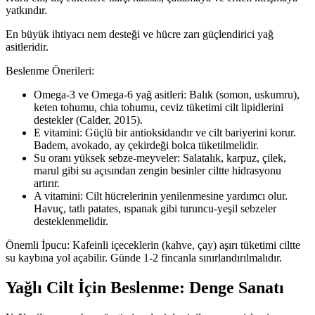
yatkındır.
En büyük ihtiyacı nem desteği ve hücre zarı güçlendirici yağ
asitleridir.
Beslenme Önerileri:
Omega-3 ve Omega-6 yağ asitleri: Balık (somon, uskumru),
keten tohumu, chia tohumu, ceviz tüketimi cilt lipidlerini
destekler (Calder, 2015).
E vitamini: Güçlü bir antioksidandır ve cilt bariyerini korur.
Badem, avokado, ay çekirdeği bolca tüketilmelidir.
Su oranı yüksek sebze-meyveler: Salatalık, karpuz, çilek,
marul gibi su açısından zengin besinler ciltte hidrasyonu
artırır.
A vitamini: Cilt hücrelerinin yenilenmesine yardımcı olur.
Havuç, tatlı patates, ıspanak gibi turuncu-yeşil sebzeler
desteklenmelidir.
Önemli İpucu: Kafeinli içeceklerin (kahve, çay) aşırı tüketimi ciltte
su kaybına yol açabilir. Günde 1-2 fincanla sınırlandırılmalıdır.
Yağlı Cilt İçin Beslenme: Denge Sanatı