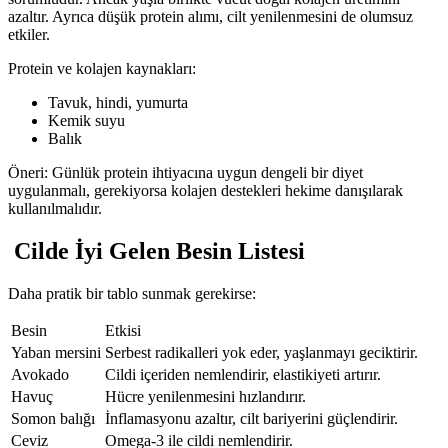
azaltır. Ayrıca düşük protein alımı, cilt yenilenmesini de olumsuz
etkiler.
Protein ve kolajen kaynakları:
Tavuk, hindi, yumurta
Kemik suyu
Balık
Öneri: Günlük protein ihtiyacına uygun dengeli bir diyet
uygulanmalı, gerekiyorsa kolajen destekleri hekime danışılarak
kullanılmalıdır.
Cilde İyi Gelen Besin Listesi
Daha pratik bir tablo sunmak gerekirse:
Besin
Etkisi
Yaban mersini
Serbest radikalleri yok eder, yaşlanmayı geciktirir.
Avokado
Cildi içeriden nemlendirir, elastikiyeti artırır.
Havuç
Hücre yenilenmesini hızlandırır.
Somon balığı
İnflamasyonu azaltır, cilt bariyerini güçlendirir.
Ceviz
Omega-3 ile cildi nemlendirir.