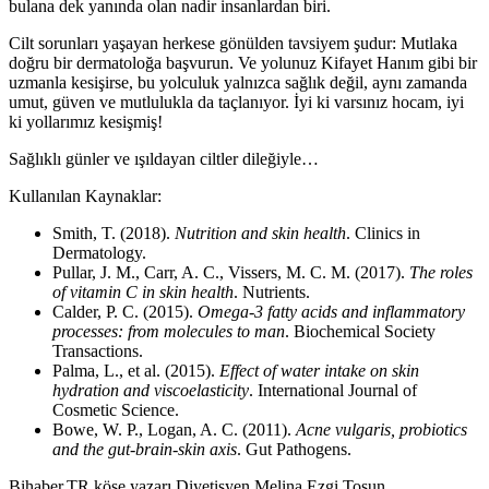
bulana dek yanında olan nadir insanlardan biri.
Cilt sorunları yaşayan herkese gönülden tavsiyem şudur: Mutlaka
doğru bir dermatoloğa başvurun. Ve yolunuz Kifayet Hanım gibi bir
uzmanla kesişirse, bu yolculuk yalnızca sağlık değil, aynı zamanda
umut, güven ve mutlulukla da taçlanıyor. İyi ki varsınız hocam, iyi
ki yollarımız kesişmiş!
Sağlıklı günler ve ışıldayan ciltler dileğiyle…
Kullanılan Kaynaklar:
Smith, T. (2018).
Nutrition and skin health
. Clinics in
Dermatology.
Pullar, J. M., Carr, A. C., Vissers, M. C. M. (2017).
The roles
of vitamin C in skin health
. Nutrients.
Calder, P. C. (2015).
Omega-3 fatty acids and inflammatory
processes: from molecules to man
. Biochemical Society
Transactions.
Palma, L., et al. (2015).
Effect of water intake on skin
hydration and viscoelasticity
. International Journal of
Cosmetic Science.
Bowe, W. P., Logan, A. C. (2011).
Acne vulgaris, probiotics
and the gut-brain-skin axis
. Gut Pathogens.
Bihaber.TR köşe yazarı Diyetisyen Melina Ezgi Tosun