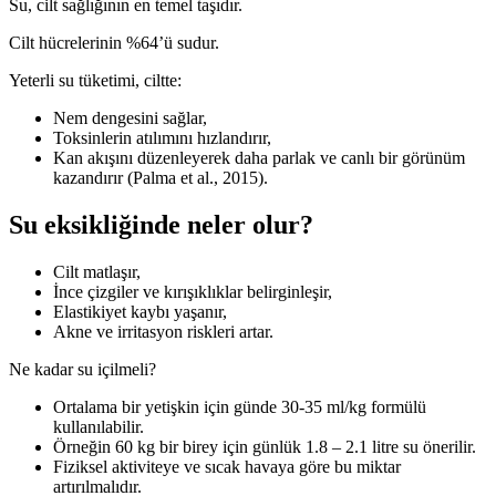
Su, cilt sağlığının en temel taşıdır.
Cilt hücrelerinin %64’ü sudur.
Yeterli su tüketimi, ciltte:
Nem dengesini sağlar,
Toksinlerin atılımını hızlandırır,
Kan akışını düzenleyerek daha parlak ve canlı bir görünüm
kazandırır (Palma et al., 2015).
Su eksikliğinde neler olur?
Cilt matlaşır,
İnce çizgiler ve kırışıklıklar belirginleşir,
Elastikiyet kaybı yaşanır,
Akne ve irritasyon riskleri artar.
Ne kadar su içilmeli?
Ortalama bir yetişkin için günde 30-35 ml/kg formülü
kullanılabilir.
Örneğin 60 kg bir birey için günlük 1.8 – 2.1 litre su önerilir.
Fiziksel aktiviteye ve sıcak havaya göre bu miktar
artırılmalıdır.