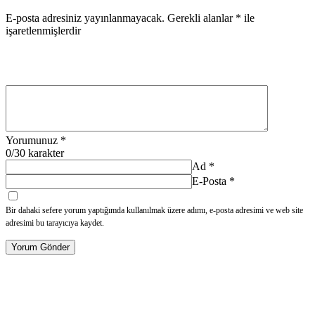
E-posta adresiniz yayınlanmayacak.
Gerekli alanlar
*
ile
işaretlenmişlerdir
Yorumunuz
*
0
/30 karakter
Ad
*
E-Posta
*
Bir dahaki sefere yorum yaptığımda kullanılmak üzere adımı, e-posta adresimi ve web site
adresimi bu tarayıcıya kaydet.
Yorum Gönder
Hakkımızda
Kategoriler
İletişim