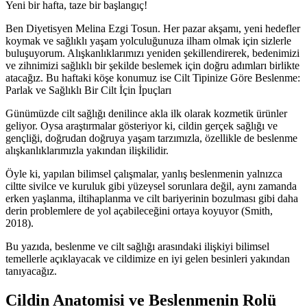
Yeni bir hafta, taze bir başlangıç!
Ben Diyetisyen Melina Ezgi Tosun. Her pazar akşamı, yeni hedefler
koymak ve sağlıklı yaşam yolculuğunuza ilham olmak için sizlerle
buluşuyorum. Alışkanlıklarımızı yeniden şekillendirerek, bedenimizi
ve zihnimizi sağlıklı bir şekilde beslemek için doğru adımları birlikte
atacağız. Bu haftaki köşe konumuz ise Cilt Tipinize Göre Beslenme:
Parlak ve Sağlıklı Bir Cilt İçin İpuçları
Günümüzde cilt sağlığı denilince akla ilk olarak kozmetik ürünler
geliyor. Oysa araştırmalar gösteriyor ki, cildin gerçek sağlığı ve
gençliği, doğrudan doğruya yaşam tarzımızla, özellikle de beslenme
alışkanlıklarımızla yakından ilişkilidir.
Öyle ki, yapılan bilimsel çalışmalar, yanlış beslenmenin yalnızca
ciltte sivilce ve kuruluk gibi yüzeysel sorunlara değil, aynı zamanda
erken yaşlanma, iltihaplanma ve cilt bariyerinin bozulması gibi daha
derin problemlere de yol açabileceğini ortaya koyuyor (Smith,
2018).
Bu yazıda, beslenme ve cilt sağlığı arasındaki ilişkiyi bilimsel
temellerle açıklayacak ve cildimize en iyi gelen besinleri yakından
tanıyacağız.
Cildin Anatomisi ve Beslenmenin Rolü