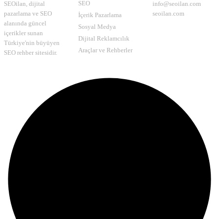
SEO
SEOilan, dijital
info@seoilan.com
pazarlama ve SEO
seoilan.com
İçerik Pazarlama
alanında güncel
Sosyal Medya
içerikler sunan
Dijital Reklamcılık
Türkiye'nin büyüyen
Araçlar ve Rehberler
SEO rehber sitesidir.