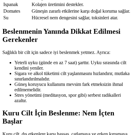
Ispanak
Kolajen üretimini destekler.
Domates
Güneşin zararlı etkilerine karşı doğal koruma sağlar.
Su
Hücresel nem dengesini sağlar, toksinleri atar.
Beslenmenin Yanında Dikkat Edilmesi
Gerekenler
Sağlıklı bir cilt için sadece iyi beslenmek yetmez. Ayrıca:
Yeterli uyku (günde en az 7 saat) şarttır. Uyku sırasında cilt
kendini yeniler.
Sigara ve alkol tüketimi cilt yaşlanmasını hızlandırır, mutlaka
sınırlandırılmalıdır.
Güneş koruyucu kullanımı mevsim fark etmeksizin ihmal
edilmemelidir.
Stres yönetimi (meditasyon, spor gibi) serbest radikalleri
azaltır.
Kuru Cilt İçin Beslenme: Nem İçten
Başlar
Kuru cilt, dış etkenlere karşı hassas, çatlamaya ve erken kırışmaya