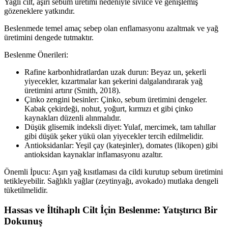
Yağlı cilt, aşırı sebum üretimi nedeniyle sivilce ve genişlemiş
gözeneklere yatkındır.
Beslenmede temel amaç sebep olan enflamasyonu azaltmak ve yağ
üretimini dengede tutmaktır.
Beslenme Önerileri:
Rafine karbonhidratlardan uzak durun: Beyaz un, şekerli
yiyecekler, kızartmalar kan şekerini dalgalandırarak yağ
üretimini artırır (Smith, 2018).
Çinko zengini besinler: Çinko, sebum üretimini dengeler.
Kabak çekirdeği, nohut, yoğurt, kırmızı et gibi çinko
kaynakları düzenli alınmalıdır.
Düşük glisemik indeksli diyet: Yulaf, mercimek, tam tahıllar
gibi düşük şeker yükü olan yiyecekler tercih edilmelidir.
Antioksidanlar: Yeşil çay (kateşinler), domates (likopen) gibi
antioksidan kaynaklar inflamasyonu azaltır.
Önemli İpucu: Aşırı yağ kısıtlaması da cildi kurutup sebum üretimini
tetikleyebilir. Sağlıklı yağlar (zeytinyağı, avokado) mutlaka dengeli
tüketilmelidir.
Hassas ve İltihaplı Cilt İçin Beslenme: Yatıştırıcı Bir
Dokunuş