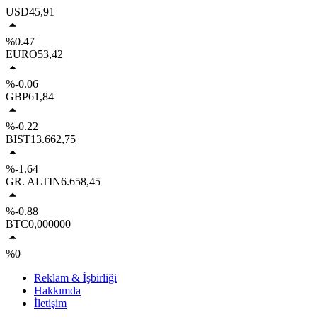
USD
45,91
%0.47
EURO
53,42
%-0.06
GBP
61,84
%-0.22
BIST
13.662,75
%-1.64
GR. ALTIN
6.658,45
%-0.88
BTC
0,000000
%0
Reklam & İşbirliği
Hakkımda
İletişim