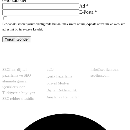
0
/30 karakter
Ad
*
E-Posta
*
Bir dahaki sefere yorum yaptığımda kullanılmak üzere adımı, e-posta adresimi ve web site
adresimi bu tarayıcıya kaydet.
Yorum Gönder
Hakkımızda
Kategoriler
İletişim
SEO
SEOilan, dijital
info@seoilan.com
pazarlama ve SEO
seoilan.com
İçerik Pazarlama
alanında güncel
Sosyal Medya
içerikler sunan
Dijital Reklamcılık
Türkiye'nin büyüyen
Araçlar ve Rehberler
SEO rehber sitesidir.