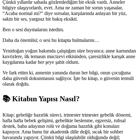
Çünkü yıllardır sahada gözlemlediğim bir eksik vardı. Anneler
bilgiye ulaşıyorlardı, evet. Ama ne zaman bir sorun yaşasalar,
“Acaba normal mi?” diye sorsalar, karşılarında anlayan bir yüz,
sakin bir ses, yargısız bir bakış eksikti.
Ben o sesi duymalarını istedim.
Daha da önemlisi; o sesi bu kitapta bulmalarını…
Yenidoğan yoğun bakımda çalıştığım süre boyunca; anne karnından
kuvözlere, ilk temasın mucizevi etkisinden, çaresizlikle karışık anne
kaygılarına kadar her şeye şahit oldum.
Ve fark ettim ki, annenin yanında duran her bilgi, onun çocuğuna
daha güvenli dokunmasını sağlıyor. İşte bu kitap, o güvenin temsili
olarak doğdu.
📚 Kitabın Yapısı Nasıl?
Kitap; gebeliğe hazırlık süreci, trimester trimester gebelik dönemi,
hafta hafta bebek gelişimi, gebelikte beslenme, egzersiz, ruhsal
destek, baba adayının rolü ve doğuma hazırlık gibi konuları
kapsıyor. Ama bunu bir akademik dille değil, sıcak bir sohbet
havasında yapıyor. Çünkü bilgi ulaşılabilir olduğunda değil;