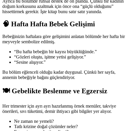
Ayrıca bu bölümde ruhsal destek de ön planda. Çünkü bir kadının
doğum korkusunu azaltmak için önce ona “güçlü olduğunu”
hissettirmek gerekir. İşte kitap bunu satır satır yanında.
🧠 Hafta Hafta Bebek Gelişimi
Bebeğinizin haftalara göre gelişimini anlatan bölümde her hafta bir
meyveyle sembolize edilmiş.
“Bu hafta bebeğin bir kayısı büyüklüğünde.”
“Gözleri oluştu, işitme yetisi gelişiyor.”
“Sesine alışıyor.”
Bu bölüm eğlenceli olduğu kadar duygusal. Çünkü her sayfa,
annenin bebeğiyle bağını güçlendiriyor.
🍽️ Gebelikte Beslenme ve Egzersiz
Her trimester için ayrı ayrı hazırlanmış örnek menüler, takviye
önerileri, sıvı tüketimi, demir ihtiyacı gibi bilgiler yer alıyor.
Ne zaman ne yemeli?
Tatlı krizine doğal çözümler neler?