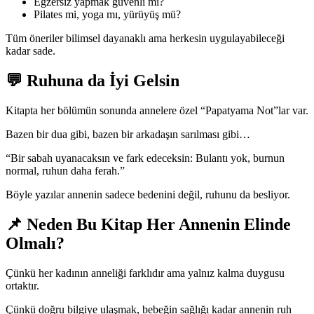
Egzersiz yapmak güvenli mi?
Pilates mi, yoga mı, yürüyüş mü?
Tüm öneriler bilimsel dayanaklı ama herkesin uygulayabileceği
kadar sade.
💬 Ruhuna da İyi Gelsin
Kitapta her bölümün sonunda annelere özel “Papatyama Not”lar var.
Bazen bir dua gibi, bazen bir arkadaşın sarılması gibi…
“Bir sabah uyanacaksın ve fark edeceksin: Bulantı yok, burnun
normal, ruhun daha ferah.”
Böyle yazılar annenin sadece bedenini değil, ruhunu da besliyor.
📌 Neden Bu Kitap Her Annenin Elinde
Olmalı?
Çünkü her kadının anneliği farklıdır ama yalnız kalma duygusu
ortaktır.
Çünkü doğru bilgiye ulaşmak, bebeğin sağlığı kadar annenin ruh