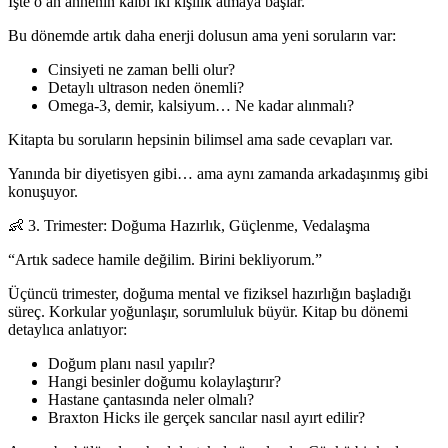
İşte o an annenin kalbi iki kişilik atmaya başlar.
Bu dönemde artık daha enerji dolusun ama yeni soruların var:
Cinsiyeti ne zaman belli olur?
Detaylı ultrason neden önemli?
Omega-3, demir, kalsiyum… Ne kadar alınmalı?
Kitapta bu soruların hepsinin bilimsel ama sade cevapları var.
Yanında bir diyetisyen gibi… ama aynı zamanda arkadaşınmış gibi
konuşuyor.
👶 3. Trimester: Doğuma Hazırlık, Güçlenme, Vedalaşma
“Artık sadece hamile değilim. Birini bekliyorum.”
Üçüncü trimester, doğuma mental ve fiziksel hazırlığın başladığı
süreç. Korkular yoğunlaşır, sorumluluk büyür. Kitap bu dönemi
detaylıca anlatıyor:
Doğum planı nasıl yapılır?
Hangi besinler doğumu kolaylaştırır?
Hastane çantasında neler olmalı?
Braxton Hicks ile gerçek sancılar nasıl ayırt edilir?