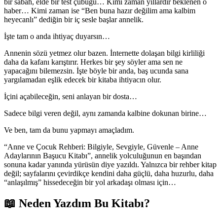
bir sabah, elde bir test çubuğu… Kimi zaman yıllardır beklenen o
haber… Kimi zaman ise “Ben buna hazır değilim ama kalbim
heyecanlı” dediğin bir iç sesle başlar annelik.
İşte tam o anda ihtiyaç duyarsın…
Annenin sözü yetmez olur bazen. İnternette dolaşan bilgi kirliliği
daha da kafanı karıştırır. Herkes bir şey söyler ama sen ne
yapacağını bilemezsin. İşte böyle bir anda, baş ucunda sana
yargılamadan eşlik edecek bir kitaba ihtiyacın olur.
İçini açabileceğin, seni anlayan bir dosta…
Sadece bilgi veren değil, aynı zamanda kalbine dokunan birine…
Ve ben, tam da bunu yapmayı amaçladım.
“Anne ve Çocuk Rehberi: Bilgiyle, Sevgiyle, Güvenle – Anne
Adaylarının Başucu Kitabı”, annelik yolculuğunun en başından
sonuna kadar yanında yürüsün diye yazıldı. Yalnızca bir rehber kitap
değil; sayfalarını çevirdikçe kendini daha güçlü, daha huzurlu, daha
“anlaşılmış” hissedeceğin bir yol arkadaşı olması için…
📖 Neden Yazdım Bu Kitabı?