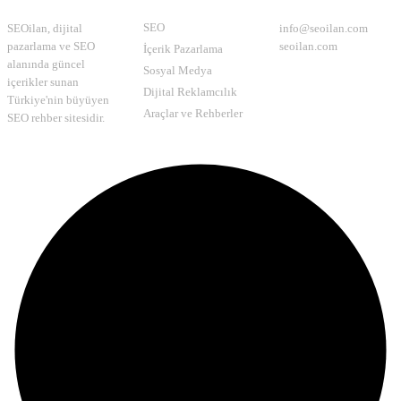
Hakkımızda
Kategoriler
İletişim
SEO
SEOilan, dijital
info@seoilan.com
pazarlama ve SEO
seoilan.com
İçerik Pazarlama
alanında güncel
Sosyal Medya
içerikler sunan
Dijital Reklamcılık
Türkiye'nin büyüyen
Araçlar ve Rehberler
SEO rehber sitesidir.