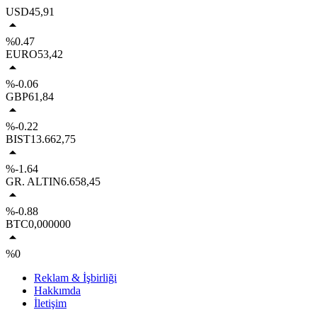
USD
45,91
%0.47
EURO
53,42
%-0.06
GBP
61,84
%-0.22
BIST
13.662,75
%-1.64
GR. ALTIN
6.658,45
%-0.88
BTC
0,000000
%0
Reklam & İşbirliği
Hakkımda
İletişim