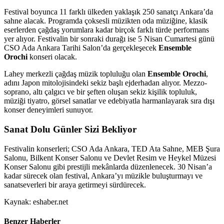
Festival boyunca 11 farklı ülkeden yaklaşık 250 sanatçı Ankara’da
sahne alacak. Programda çoksesli müzikten oda müziğine, klasik
eserlerden çağdaş yorumlara kadar birçok farklı türde performans
yer alıyor. Festivalin bir sonraki durağı ise 5 Nisan Cumartesi günü
CSO Ada Ankara Tarihi Salon’da gerçekleşecek
Ensemble
Orochi
konseri olacak.
Lahey merkezli çağdaş müzik topluluğu olan
Ensemble Orochi
,
adını Japon mitolojisindeki sekiz başlı ejderhadan alıyor. Mezzo-
soprano, altı çalgıcı ve bir şeften oluşan sekiz kişilik topluluk,
müziği tiyatro, görsel sanatlar ve edebiyatla harmanlayarak sıra dışı
konser deneyimleri sunuyor.
Sanat Dolu Günler Sizi Bekliyor
Festivalin konserleri; CSO Ada Ankara, TED Ata Sahne, MEB Şura
Salonu, Bilkent Konser Salonu ve Devlet Resim ve Heykel Müzesi
Konser Salonu gibi prestijli mekânlarda düzenlenecek. 30 Nisan’a
kadar sürecek olan festival, Ankara’yı müzikle buluşturmayı ve
sanatseverleri bir araya getirmeyi sürdürecek.
Kaynak: eshaber.net
Benzer Haberler