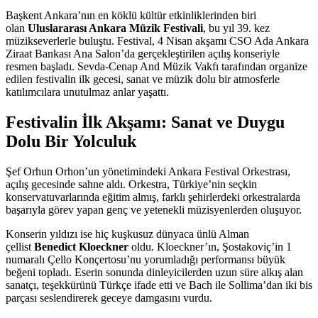
Başkent Ankara’nın en köklü kültür etkinliklerinden biri
olan
Uluslararası Ankara Müzik Festivali
, bu yıl 39. kez
müzikseverlerle buluştu. Festival, 4 Nisan akşamı CSO Ada Ankara
Ziraat Bankası Ana Salon’da gerçekleştirilen açılış konseriyle
resmen başladı. Sevda-Cenap And Müzik Vakfı tarafından organize
edilen festivalin ilk gecesi, sanat ve müzik dolu bir atmosferle
katılımcılara unutulmaz anlar yaşattı.
Festivalin İlk Akşamı: Sanat ve Duygu
Dolu Bir Yolculuk
Şef Orhun Orhon’un yönetimindeki Ankara Festival Orkestrası,
açılış gecesinde sahne aldı. Orkestra, Türkiye’nin seçkin
konservatuvarlarında eğitim almış, farklı şehirlerdeki orkestralarda
başarıyla görev yapan genç ve yetenekli müzisyenlerden oluşuyor.
Konserin yıldızı ise hiç kuşkusuz dünyaca ünlü Alman
çellist
Benedict Kloeckner
oldu. Kloeckner’ın, Şostakoviç’in 1
numaralı Çello Konçertosu’nu yorumladığı performansı büyük
beğeni topladı. Eserin sonunda dinleyicilerden uzun süre alkış alan
sanatçı, teşekkürünü Türkçe ifade etti ve Bach ile Sollima’dan iki bis
parçası seslendirerek geceye damgasını vurdu.