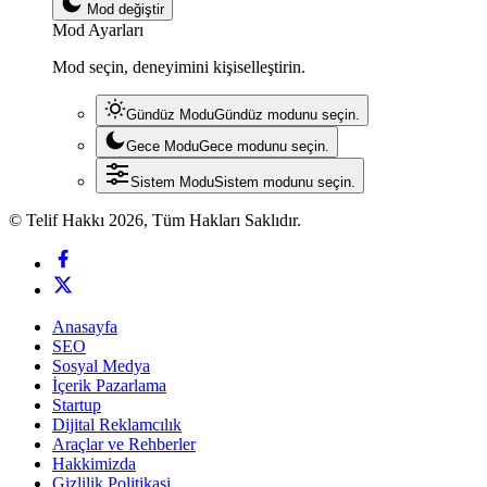
Mod değiştir
Mod Ayarları
Mod seçin, deneyimini kişiselleştirin.
Gündüz Modu
Gündüz modunu seçin.
Gece Modu
Gece modunu seçin.
Sistem Modu
Sistem modunu seçin.
© Telif Hakkı 2026, Tüm Hakları Saklıdır.
Anasayfa
SEO
Sosyal Medya
İçerik Pazarlama
Startup
Dijital Reklamcılık
Araçlar ve Rehberler
Hakkimizda
Gizlilik Politikasi