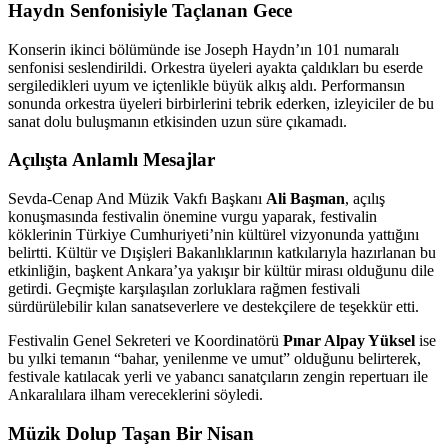
Haydn Senfonisiyle Taçlanan Gece
Konserin ikinci bölümünde ise Joseph Haydn’ın 101 numaralı
senfonisi seslendirildi. Orkestra üyeleri ayakta çaldıkları bu eserde
sergiledikleri uyum ve içtenlikle büyük alkış aldı. Performansın
sonunda orkestra üyeleri birbirlerini tebrik ederken, izleyiciler de bu
sanat dolu buluşmanın etkisinden uzun süre çıkamadı.
Açılışta Anlamlı Mesajlar
Sevda-Cenap And Müzik Vakfı Başkanı
Ali Başman
, açılış
konuşmasında festivalin önemine vurgu yaparak, festivalin
köklerinin Türkiye Cumhuriyeti’nin kültürel vizyonunda yattığını
belirtti. Kültür ve Dışişleri Bakanlıklarının katkılarıyla hazırlanan bu
etkinliğin, başkent Ankara’ya yakışır bir kültür mirası olduğunu dile
getirdi. Geçmişte karşılaşılan zorluklara rağmen festivali
sürdürülebilir kılan sanatseverlere ve destekçilere de teşekkür etti.
Festivalin Genel Sekreteri ve Koordinatörü
Pınar Alpay Yüksel
ise
bu yılki temanın “bahar, yenilenme ve umut” olduğunu belirterek,
festivale katılacak yerli ve yabancı sanatçıların zengin repertuarı ile
Ankaralılara ilham vereceklerini söyledi.
Müzik Dolup Taşan Bir Nisan