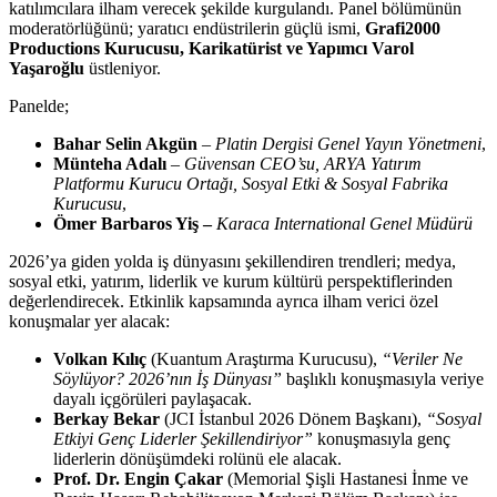
katılımcılara ilham verecek şekilde kurgulandı. Panel bölümünün
moderatörlüğünü; yaratıcı endüstrilerin güçlü ismi,
Grafi2000
Productions Kurucusu, Karikatürist ve Yapımcı Varol
Yaşaroğlu
üstleniyor.
Panelde;
Bahar Selin Akgün
–
Platin Dergisi Genel Yayın Yönetmeni
,
Münteha Adalı
–
Güvensan CEO’su, ARYA Yatırım
Platformu Kurucu Ortağı, Sosyal Etki & Sosyal Fabrika
Kurucusu
,
Ömer Barbaros Yiş –
Karaca International Genel Müdürü
2026’ya giden yolda iş dünyasını şekillendiren trendleri; medya,
sosyal etki, yatırım, liderlik ve kurum kültürü perspektiflerinden
değerlendirecek. Etkinlik kapsamında ayrıca ilham verici özel
konuşmalar yer alacak:
Volkan Kılıç
(Kuantum Araştırma Kurucusu),
“Veriler Ne
Söylüyor? 2026’nın İş Dünyası”
başlıklı konuşmasıyla veriye
dayalı içgörüleri paylaşacak.
Berkay Bekar
(JCI İstanbul 2026 Dönem Başkanı),
“Sosyal
Etkiyi Genç Liderler Şekillendiriyor”
konuşmasıyla genç
liderlerin dönüşümdeki rolünü ele alacak.
Prof. Dr. Engin Çakar
(Memorial Şişli Hastanesi İnme ve