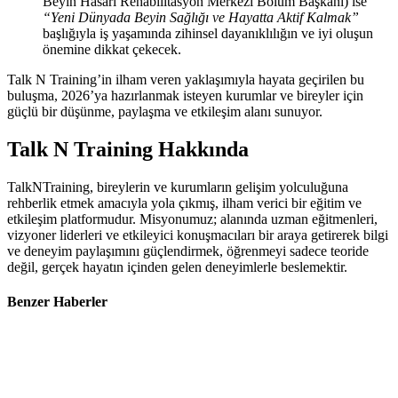
Beyin Hasarı Rehabilitasyon Merkezi Bölüm Başkanı) ise
“Yeni Dünyada Beyin Sağlığı ve Hayatta Aktif Kalmak”
başlığıyla iş yaşamında zihinsel dayanıklılığın ve iyi oluşun
önemine dikkat çekecek.
Talk N Training’in ilham veren yaklaşımıyla hayata geçirilen bu
buluşma, 2026’ya hazırlanmak isteyen kurumlar ve bireyler için
güçlü bir düşünme, paylaşma ve etkileşim alanı sunuyor.
Talk N Training Hakkında
TalkNTraining, bireylerin ve kurumların gelişim yolculuğuna
rehberlik etmek amacıyla yola çıkmış, ilham verici bir eğitim ve
etkileşim platformudur. Misyonumuz; alanında uzman eğitmenleri,
vizyoner liderleri ve etkileyici konuşmacıları bir araya getirerek bilgi
ve deneyim paylaşımını güçlendirmek, öğrenmeyi sadece teoride
değil, gerçek hayatın içinden gelen deneyimlerle beslemektir.
Benzer Haberler