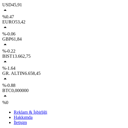
USD
45,91
%0.47
EURO
53,42
%-0.06
GBP
61,84
%-0.22
BIST
13.662,75
%-1.64
GR. ALTIN
6.658,45
%-0.88
BTC
0,000000
%0
Reklam & İşbirliği
Hakkımda
İletişim