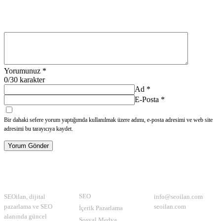
Yorumunuz
*
0
/30 karakter
Ad
*
E-Posta
*
Bir dahaki sefere yorum yaptığımda kullanılmak üzere adımı, e-posta adresimi ve web site
adresimi bu tarayıcıya kaydet.
Yorum Gönder
Hakkımızda
Kategoriler
İletişim
SEO
SEOilan, dijital
info@seoilan.com
pazarlama ve SEO
seoilan.com
İçerik Pazarlama
alanında güncel
Sosyal Medya