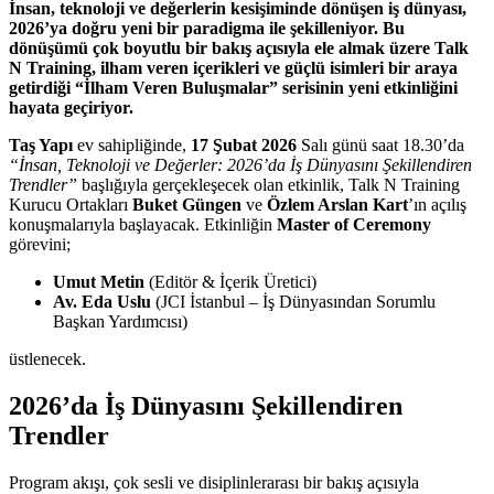
İnsan, teknoloji ve değerlerin kesişiminde dönüşen iş dünyası,
2026’ya doğru yeni bir paradigma ile şekilleniyor. Bu
dönüşümü çok boyutlu bir bakış açısıyla ele almak üzere Talk
N Training, ilham veren içerikleri ve güçlü isimleri bir araya
getirdiği “İlham Veren Buluşmalar” serisinin yeni etkinliğini
hayata geçiriyor.
Taş Yapı
ev sahipliğinde,
17 Şubat 2026
Salı günü saat 18.30’da
“İnsan, Teknoloji ve Değerler: 2026’da İş Dünyasını Şekillendiren
Trendler”
başlığıyla gerçekleşecek olan etkinlik, Talk N Training
Kurucu Ortakları
Buket Güngen
ve
Özlem Arslan Kart
’ın açılış
konuşmalarıyla başlayacak. Etkinliğin
Master of Ceremony
görevini;
Umut Metin
(Editör & İçerik Üretici)
Av. Eda Uslu
(JCI İstanbul – İş Dünyasından Sorumlu
Başkan Yardımcısı)
üstlenecek.
2026’da İş Dünyasını Şekillendiren
Trendler
Program akışı, çok sesli ve disiplinlerarası bir bakış açısıyla