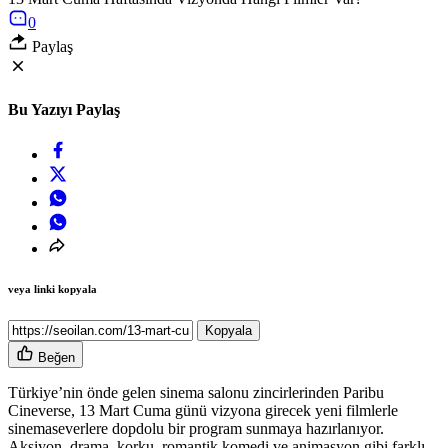
0
Paylaş
Bu Yazıyı Paylaş
veya linki kopyala
Kopyala
Beğen
Türkiye’nin önde gelen sinema salonu zincirlerinden
Paribu
Cineverse
, 13 Mart Cuma günü vizyona girecek yeni filmlerle
sinemaseverlere dopdolu bir program sunmaya hazırlanıyor.
Aksiyon, drama, korku, romantik komedi ve animasyon gibi farklı