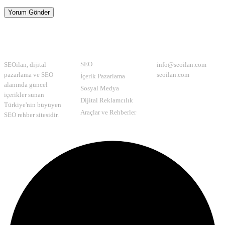
Yorum Gönder
Hakkımızda
Kategoriler
İletişim
SEO
SEOilan, dijital
info@seoilan.com
pazarlama ve SEO
seoilan.com
İçerik Pazarlama
alanında güncel
Sosyal Medya
içerikler sunan
Dijital Reklamcılık
Türkiye'nin büyüyen
Araçlar ve Rehberler
SEO rehber sitesidir.