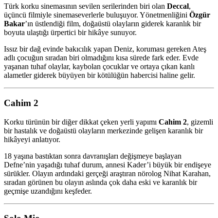
Türk korku sinemasının sevilen serilerinden biri olan
Deccal
,
üçüncü filmiyle sinemaseverlerle buluşuyor. Yönetmenliğini
Özgür
Bakar
’ın üstlendiği film, doğaüstü olayların giderek karanlık bir
boyuta ulaştığı ürpertici bir hikâye sunuyor.
Issız bir dağ evinde bakıcılık yapan Deniz, koruması gereken Ateş
adlı çocuğun sıradan biri olmadığını kısa sürede fark eder. Evde
yaşanan tuhaf olaylar, kaybolan çocuklar ve ortaya çıkan kanlı
alametler giderek büyüyen bir kötülüğün habercisi haline gelir.
Cahim 2
Korku türünün bir diğer dikkat çeken yerli yapımı
Cahim 2
, gizemli
bir hastalık ve doğaüstü olayların merkezinde gelişen karanlık bir
hikâyeyi anlatıyor.
18 yaşına bastıktan sonra davranışları değişmeye başlayan
Defne’nin yaşadığı tuhaf durum, annesi Kader’i büyük bir endişeye
sürükler. Olayın ardındaki gerçeği araştıran nörolog Nihat Karahan,
sıradan görünen bu olayın aslında çok daha eski ve karanlık bir
geçmişe uzandığını keşfeder.