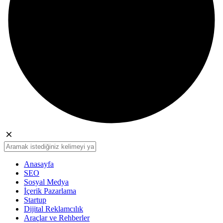
Anasayfa
SEO
Sosyal Medya
İçerik Pazarlama
Startup
Dijital Reklamcılık
Araçlar ve Rehberler