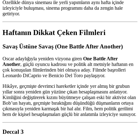
Özellikle dünya sineması ile yerli yapımların aynı hafta içinde
izleyiciyle buluşması, sinema programını daha da zengin hale
getiriyor.
Haftanın Dikkat Çeken Filmleri
Savaş Üstüne Savaş (One Battle After Another)
Oscar adaylığıyla yeniden vizyona giren
One Battle After
Another
, güçlü oyuncu kadrosu ve politik alt metniyle haftanın en
çok konuşulan filmlerinden biri olmaya aday. Filmde başrolleri
Leonardo DiCaprio
ve
Benicio Del Toro
paylaşıyor.
Hikâye, geçmişte devrimci hareketler içinde yer almış bir grubun
yıllar sonra yeniden gün yüzüne çıkan hesaplaşmasını anlatıyor.
Kimliğini değiştirerek kızını büyütmeye çalışan eski bir aktivist olan
Bob’un hayatı, geçmişte bıraktığını düşündüğü düşmanların ortaya
çıkmasıyla yeniden karmaşık bir hal alır. Film, hem politik gerilimi
hem de kişisel hesaplaşmaları güçlü bir anlatımla izleyiciye sunuyor.
Deccal 3