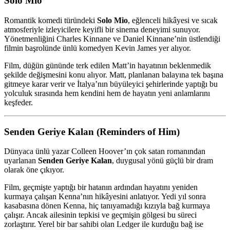
Solo Mio
Romantik komedi türündeki
Solo Mio
, eğlenceli hikâyesi ve sıcak
atmosferiyle izleyicilere keyifli bir sinema deneyimi sunuyor.
Yönetmenliğini Charles Kinnane ve Daniel Kinnane’nin üstlendiği
filmin başrolünde ünlü komedyen
Kevin James
yer alıyor.
Film, düğün gününde terk edilen Matt’in hayatının beklenmedik
şekilde değişmesini konu alıyor. Matt, planlanan balayına tek başına
gitmeye karar verir ve İtalya’nın büyüleyici şehirlerinde yaptığı bu
yolculuk sırasında hem kendini hem de hayatın yeni anlamlarını
keşfeder.
Senden Geriye Kalan (Reminders of Him)
Dünyaca ünlü yazar
Colleen Hoover
’ın çok satan romanından
uyarlanan
Senden Geriye Kalan
, duygusal yönü güçlü bir dram
olarak öne çıkıyor.
Film, geçmişte yaptığı bir hatanın ardından hayatını yeniden
kurmaya çalışan Kenna’nın hikâyesini anlatıyor. Yedi yıl sonra
kasabasına dönen Kenna, hiç tanıyamadığı kızıyla bağ kurmaya
çalışır. Ancak ailesinin tepkisi ve geçmişin gölgesi bu süreci
zorlaştırır. Yerel bir bar sahibi olan Ledger ile kurduğu bağ ise