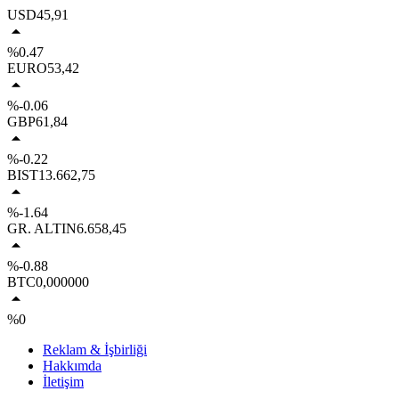
USD
45,91
%0.47
EURO
53,42
%-0.06
GBP
61,84
%-0.22
BIST
13.662,75
%-1.64
GR. ALTIN
6.658,45
%-0.88
BTC
0,000000
%0
Reklam & İşbirliği
Hakkımda
İletişim