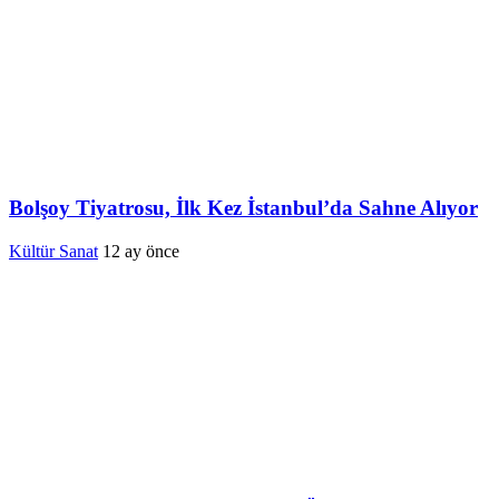
Bolşoy Tiyatrosu, İlk Kez İstanbul’da Sahne Alıyor
Kültür Sanat
12 ay önce