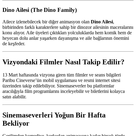
Dino Ailesi (The Dino Family)
Ailece izlenebilecek bir diğer animasyon olan
Dino Ailesi
,
birbirinden farklı karakterlere sahip bir dinozor ailesinin maceralarını
konu alıyor. Aile üyeleri çıktıkları yolculuklarda hem komik hem de
heyecan dolu anlar yaşarken dayanışma ve aile bağlarının önemini
de keşfeder.
Vizyondaki Filmler Nasıl Takip Edilir?
13 Mart haftasında vizyona giren tüm filmler ve seans bilgileri
Paribu Cineverse
’ün mobil uygulaması ve resmi internet sitesi
üzerinden takip edilebiliyor. Sinemaseverler bu platformlar
aracılığıyla film programlarını inceleyebilir ve biletlerini kolayca
satın alabilir.
Sinemaseverleri Yoğun Bir Hafta
Bekliyor
Gerilimden komediye, korkudan animasyona kadar birçok türde