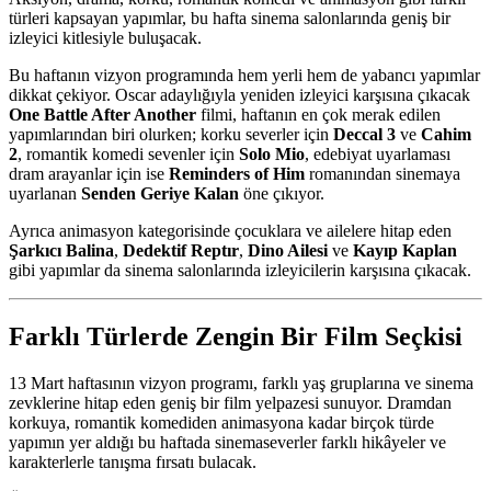
türleri kapsayan yapımlar, bu hafta sinema salonlarında geniş bir
izleyici kitlesiyle buluşacak.
Bu haftanın vizyon programında hem yerli hem de yabancı yapımlar
dikkat çekiyor. Oscar adaylığıyla yeniden izleyici karşısına çıkacak
One Battle After Another
filmi, haftanın en çok merak edilen
yapımlarından biri olurken; korku severler için
Deccal 3
ve
Cahim
2
, romantik komedi sevenler için
Solo Mio
, edebiyat uyarlaması
dram arayanlar için ise
Reminders of Him
romanından sinemaya
uyarlanan
Senden Geriye Kalan
öne çıkıyor.
Ayrıca animasyon kategorisinde çocuklara ve ailelere hitap eden
Şarkıcı Balina
,
Dedektif Reptır
,
Dino Ailesi
ve
Kayıp Kaplan
gibi yapımlar da sinema salonlarında izleyicilerin karşısına çıkacak.
Farklı Türlerde Zengin Bir Film Seçkisi
13 Mart haftasının vizyon programı, farklı yaş gruplarına ve sinema
zevklerine hitap eden geniş bir film yelpazesi sunuyor. Dramdan
korkuya, romantik komediden animasyona kadar birçok türde
yapımın yer aldığı bu haftada sinemaseverler farklı hikâyeler ve
karakterlerle tanışma fırsatı bulacak.